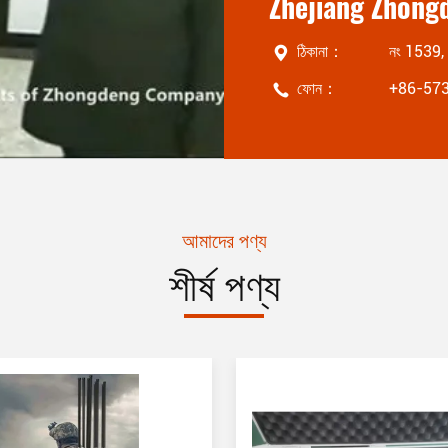
ঠিকানা：
নং 1539, চে
ফোন：
+86-57
আমাদের পণ্য
শীর্ষ পণ্য