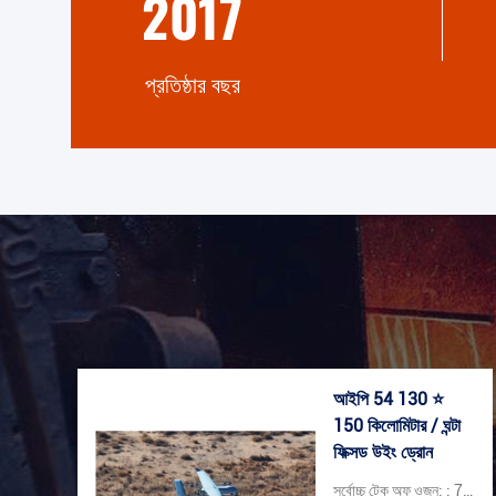
2017
প্রতিষ্ঠার বছর
আইপি 54 130 ⭐
150 কিলোমিটার / ঘন্টা
ফিক্সড উইং ড্রোন
সর্বোচ্চ টেক অফ ওজন: : 70 কেজি