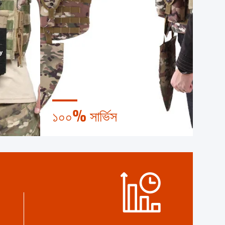
১০০% সার্ভিস
্ত্রণ
বাল্ক এবং কাস্টমাইজড ছোট প্যাকেজিং, FOB,
 বাইরে
CIF, DDU এবং DDP।আপনার সমস্ত উদ্বেগের
ারি।
জন্য সর্বোত্তম সমাধান খুঁজে পেতে আমাদের সাহায্য
করুন।