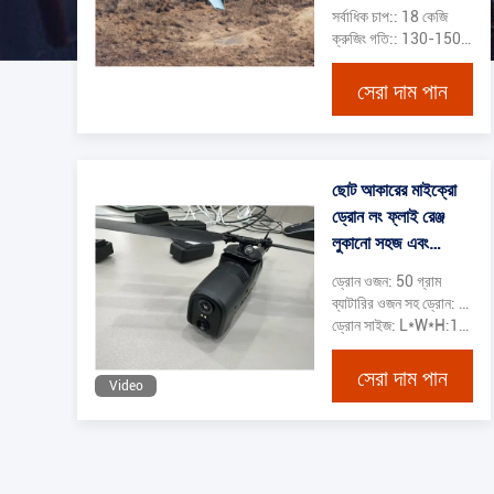
সর্বাধিক চাপ:: 18 কেজি
ক্রুজিং গতি:: 130-150 কিমি/ঘণ্টা
সেরা দাম পান
ছোট আকারের মাইক্রো
ড্রোন লং ফ্লাই রেঞ্জ
লুকানো সহজ এবং
সনাক্ত করা কঠিন
ড্রোন ওজন: 50 গ্রাম
ব্যাটারির ওজন সহ ড্রোন: 65 গ্রাম (ব্যাটারি: 15 গ্রাম)
ড্রোন সাইজ: L*W*H:162mm*28mm*48mm(হেড)*58mm(পিছন)
সেরা দাম পান
Video