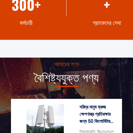
300
+
+
কর্মচারী
গ্রাহকদের সেবা
আমাদের পণ্য
বৈশিষ্ট্যযুক্ত পণ্য
দরিদ্র মানুষ ক্রুজ
ক্ষেপণাস্ত্র প্রতিরক্ষার
জন্য 50 কিলোমিটার
জিএনএসএস জ্যামার
ফ্রিকোয়েন্সি: জিএনএসএস