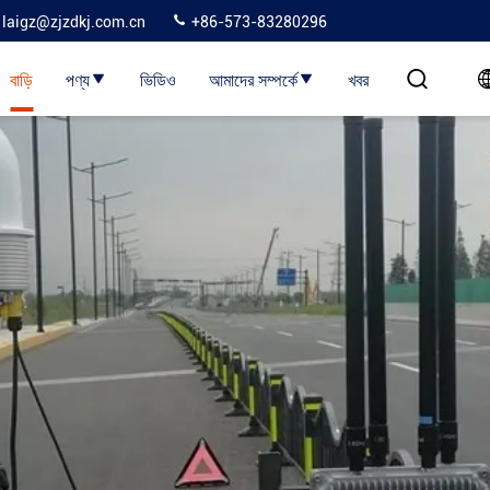
laigz@zjzdkj.com.cn
+86-573-83280296
বাড়ি
পণ্য
ভিডিও
আমাদের সম্পর্কে
খবর