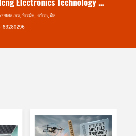
Zhejiang Zhongdeng Electronics Technology CO,LTD
গানান রোড, জিয়াক্সিং, চেচিয়াং, চীন
3-83280296