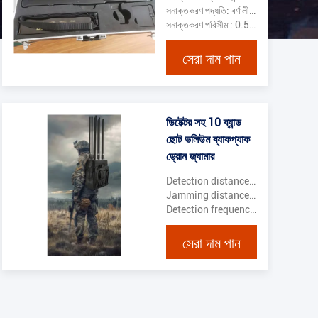
সনাক্তকরণ পদ্ধতি: বর্ণালী বিশ্লেষণ+ সিগন্যাল ডিকোডিং
সনাক্তকরণ পরিসীমা: 0.5-3 কিলোমিটার （পরিবেশকে বোঝায়）
সেরা দাম পান
ডিটেক্টর সহ 10 ব্যান্ড
ছোট ভলিউম ব্যাকপ্যাক
ড্রোন জ্যামার
Detection distance: 1500m
Jamming distance: 1000m
Detection frequency: 1.2G、2.4G、5.8G（telemetry）
সেরা দাম পান