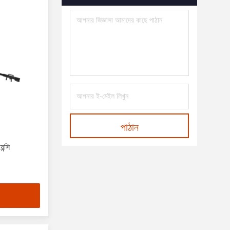
পাঠান
ন্সি