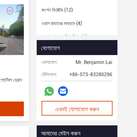
জংশন ডিটেক্টর
(12)
ওয়াল রাডারের মাধ্যমে
(4)
স্যাটেলাইট রেসকিউ বীকন
(4)
যোগাযোগ
নজরদারি রাডার
(8)
যোগাযোগ:
Mr. Benjamin Lai
মাল্টিপল ড্রোন
(5)
টেলিফোন:
+86-573-83280296
পোর্টেবল ড্রোন
এখনই যোগাযোগ করুন
আমাদের মেইল করুন