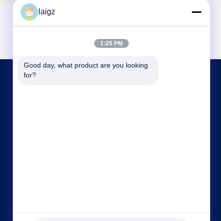
laigz
1:25 PM
Good day, what product are you looking 
for?
আমাদের সাথে যোগাযোগ
laigz@zjzdkj.com.cn
+86-573-83280296
নং 1539, চেগানান রোড, জিয়াক্সিং, চেচিয়াং, চীন