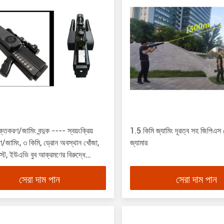
্তকরণ/জামিং বন্দুক ---- স্বয়ংক্রিয়
1.5 কিমি জ্যামিং দূরত্ব সহ জিপিএস 
/জামিং, ৩ কিমি, ড্রোন অবস্থান খোঁজা,
জ্যামার
স্ট, ইউএভি বুব আক্রমণের বিরুদ্ধে
 ২৪ ঘন্টা অপেক্ষা করুন
সেরা দাম পান
সেরা দাম পান