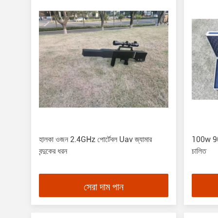
হালকা ওজন 2.4GHz পোর্টেবল Uav জ্যামার
100w 900m
বন্দুকের ধরন
চালিত
সেরা দাম পান