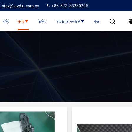
laigz@zjzdkj.com.cn
+86-573-83280296
বাড়ি
পণ্য
ভিডিও
আমাদের সম্পর্কে
খবর