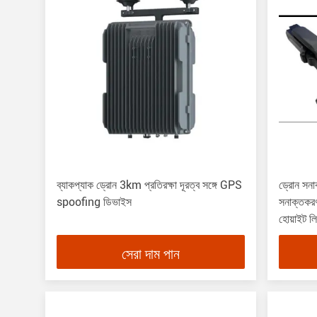
ব্যাকপ্যাক ড্রোন 3km প্রতিরক্ষা দূরত্ব সঙ্গে GPS
ড্রোন সনাক
spoofing ডিভাইস
সনাক্তকরণ
হোয়াইট লি
প্রতিরক্ষা,
সেরা দাম পান