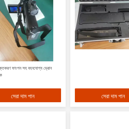
াক্তকরণ ফাংশন সহ বহনযোগ্য ড্রোন
ুক
সেরা দাম পান
সেরা দাম পান