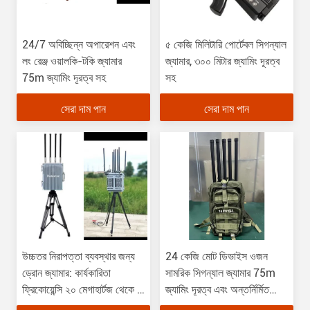
24/7 অবিচ্ছিন্ন অপারেশন এবং
৫ কেজি মিলিটারি পোর্টেবল সিগন্যাল
লং রেঞ্জ ওয়ালকি-টকি জ্যামার
জ্যামার, ৩০০ মিটার জ্যামিং দূরত্ব
75m জ্যামিং দূরত্ব সহ
সহ
সেরা দাম পান
সেরা দাম পান
উচ্চতর নিরাপত্তা ব্যবস্থার জন্য
24 কেজি মোট ডিভাইস ওজন
ড্রোন জ্যামার: কার্যকারিতা
সামরিক সিগন্যাল জ্যামার 75m
ফ্রিকোয়েন্সি ২০ মেগাহার্টজ থেকে ৬
জ্যামিং দূরত্ব এবং অন্তর্নির্মিত
গিগাহার্টজ, মোট আউটপুট পাওয়ার
ফ্যান সহ