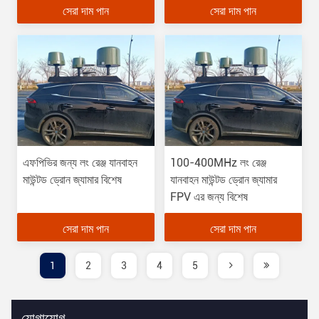
সেরা দাম পান
সেরা দাম পান
১৫০ ওয়াট
এফপিভির জন্য লং রেঞ্জ যানবাহন
100-400MHz লং রেঞ্জ
মাউন্টড ড্রোন জ্যামার বিশেষ
যানবাহন মাউন্টড ড্রোন জ্যামার
FPV এর জন্য বিশেষ
সেরা দাম পান
সেরা দাম পান
1
2
3
4
5
যোগাযোগ