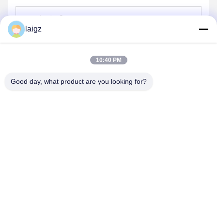
laigz
পাঠান
10:40 PM
Good day, what product are you looking for?
ZHEJIANG ZHONGDENG ELECTRONICS TECHNOLOGY
CO,LTD
laigz@zjzdkj.com.cn
+86-573-83280296
নং 1539, চেগানান রোড, জিয়াক্সিং, চেচিয়াং, চীন