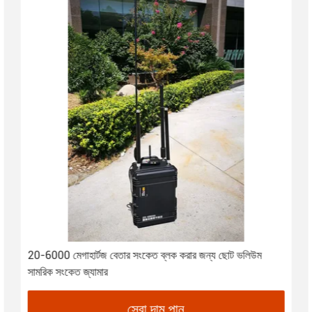
20-6000 মেগাহার্টজ বেতার সংকেত ব্লক করার জন্য ছোট ভলিউম
সামরিক সংকেত জ্যামার
সেরা দাম পান