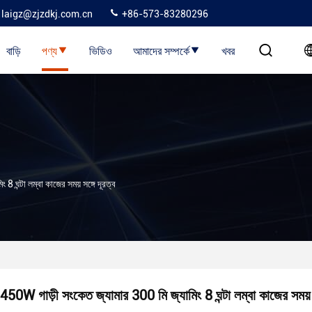
laigz@zjzdkj.com.cn
+86-573-83280296
বাড়ি
পণ্য
ভিডিও
আমাদের সম্পর্কে
খবর
 ঘন্টা লম্বা কাজের সময় সঙ্গে দূরত্ব
450W গাড়ী সংকেত জ্যামার 300 মি জ্যামিং 8 ঘন্টা লম্বা কাজের সময় স