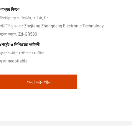
পণ্যের বিবরণ
উৎপত্তি স্থল: জিয়াক্সিং, চেচিয়াং, চীন
পরিচিতিমুলক নাম: Zhejiang Zhongdeng Electronic Technology
মডেল নম্বার: Zd-GR500
পেমেন্ট ও শিপিংয়ের শর্তাবলী
ন্যূনতম চাহিদার পরিমাণ: কোনটাতে
মূল্য: negotiable
সেরা দাম পান