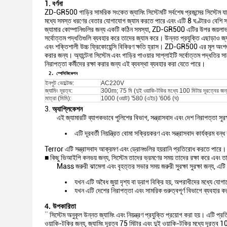
1. বর্ণনা
ZD-GR500 গাড়ির সামরিক সংকেত জ্যামিং সিস্টেমটি সর্বশেষ প্রজন্মের সিস্টেম য
মধ্যে সমস্ত ধরণের বেতার যোগাযোগ জ্যাম করতে পারে এবং এটি 8 ঘণ্টারও বেশি সময
জ্যামার কোম্পানিগুলির জন্য একটি কঠিন সমস্যা, ZD-GR500 এটির উপর জয়লাভ কর
সর্বোত্তম পদ্ধতিগুলি ব্যবহার করে তাদের জ্যাম করে। উন্নত প্রযুক্তি এছাড়াও জ্যা
এবং শক্তিশালী উচ্চ ফ্রিকোয়েন্সি বিকিরণ ক্ষতি হ্রাস। ZD-GR500 এর মূল অংশগুল
করার জন্য। অ্যান্টেনা সিস্টেম এবং গাড়ির পাওয়ার সাপ্লাইটি সর্বোত্তম পদ্ধতির 
নিরাপত্তা কর্মীদের রক্ষা করার জন্য এই ব্যবস্থা ব্যবহার করা যেতে পারে।
2. স্পেসিফিকেশন
ইনপুট ভোল্টেজ:
AC220V
জ্যামিং দূরত্ব:
300m; 75 মি (দুই ওয়াকি-টকির মধ্যে 100 মিটার দূরত্বের জন্
মাত্রা (মিমি):
1000 (ওয়াট) '580 (এইচ) '606 (ঘ)
3.
অ্যাপ্লিকেশন
এই জ্যামারটি ব্যাপকভাবে পুলিশের বিভাগ, সন্ত্রাসবাদ এবং দেশ নিরাপত্তা সুরক
এটি দূরবর্তী নিয়ন্ত্রিত বোমা সক্রিয়করণ এবং সন্ত্রাসবাদ কার্যক্রম ব
Terror এটি সন্ত্রাসবাদ আক্রমণ এবং ড্রোনগুলির হয়রানি প্রতিরোধ করতে পারে।
■ কিছু ভিআইপি কনভয় জন্য, সিস্টেম তাদের ভ্রমণের সময় তাদের রক্ষা করে এবং তা
Mass জরুরী ঝামেলা এবং বৃহত্তর সভার সময় জরুরী সুরক্ষা সুরক্ষা জন্য, এ
যখন এটি অবৈধ জুয়া দৃশ্য বা ড্রাগ বিক্রি হয়, অপরাধীদের মধ্য
যখন এটি দেশের নিরাপত্তা এবং সামরিক গুরুত্বপূর্ণ বিভাগে ব্যবহা
4. উপকারিতা
¨ সিস্টেম অনুকূল উন্নত জ্যামিং এবং নিয়ন্ত্রণ প্রযুক্তি প্রয়োগ করা হয়। এটি প্রত
ওয়াকি-টকির জন্য, জ্যামিং দূরত্ব 75 মিটার এবং দুই ওয়াকি-টকির মধ্যে দূরত্ব 