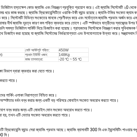
া ডিজিটাল হস্তক্ষেপ কোড জ্যামিং এবং নিয়ন্ত্রণ প্রযুক্তি প্রয়োগ করে। এই জ্যামিং সিস্টেমটি ২
় ধরে কাজ করছে। জ্যামিং ফ্রিকোয়েন্সিটিতে ওয়াকি-টকী ব্যান্ড রয়েছে। জ্যামি-টকির সংকেত জ্যাম
ে। সিস্টেমটি বিভিন্ন সংকেতের মানকে শ্রেণীবদ্ধ করে এবং সর্বোত্তম জ্যামিং প্রভাব অর্জন করে এ
মার দীর্ঘ জ্যামিং দূরত্ব কারণ কম শক্তি ব্যবহার করে তোলে। এটি স্পষ্টভাবে যাত্রীদের স্বাস্থ্যের উপর 
ি সমস্ত ডিজিটাল সার্কিট দিয়ে ডিজাইন করা হয়েছে। গ্রাহকদের সিস্টেমকে নিয়ন্ত্রণ করার সুবিধাজনক
সাথে ডিজাইন করা হয়েছে যা জ্যামিং সিস্টেমের নির্ভরযোগ্যতা এবং উপযোগতাকে উন্নত করে। সন্ত্রাসবাদ ব
মোট আউটপুট শক্তি:
450W
য)
প্রধান ইউনিট ওজন:
148Kg
কাজ তাপমাত্রা:
-20 ℃ ~ 55 ℃
্ষা বিভাগ দ্বারা ব্যবহার করা যেতে পারে।
ন্ধ করতে পারে।
দের পার্কিং এলাকা নিরাপত্তা নিশ্চিত করে।
টি অস্পষ্টতার বর্ধন বন্ধ করার জন্য একটি বড় পরিসরে মোবাইল সংকেত অবরোধ করতে পারে।
ে যোগাযোগ বন্ধ করার জন্য এটি মোবাইল ফোন সংকেত অবরোধ করতে পারে।
র করা হয়, তখন এটি বেতার সংকেত অবরোধ করতে পারে।
িটি ফ্রিকোয়েন্সি ব্যান্ড সেরা জ্যামিং প্রভাব আছে। জ্যামিং ব্যাসার্ধটি 300 মি এবং ট্রান্সমিটিং পাওয়া
100 মি।