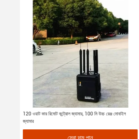
 সময়
120 ওয়াট কার রিমোট কন্ট্রোল জ্যামার, 100 মি উচ্চ রেঞ্জ মোবাইল
জ্যামার
সেরা দাম পান