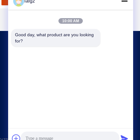
laigz
10:00 AM
Good day, what product are you looking 
for?
আমাদের সাথে যোগাযোগ
laigz@zjzdkj.com.cn
+86-573-83280296
নং 1539, চেগানান রোড, জিয়াক্সিং, চেচিয়াং, চীন