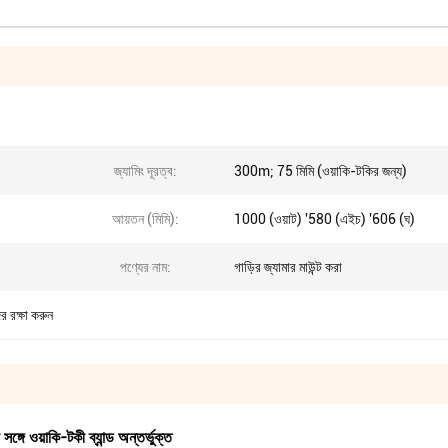
জ্যামিং দূরত্ব:
300m; 75 মিমি (ওয়াকি-টকির জন্য)
আয়তন (মিমি):
1000 (ওয়াট) '580 (এইচ) '606 (ঘ)
পণ্যের নাম:
গাড়ির জ্যামার মাউন্ট করা
ের রক্ষা করুন
ঙ্গে ওয়াকি-টকী ব্যান্ড অন্তর্ভুক্ত