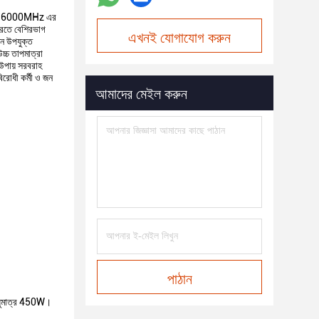
0 থেকে 6000MHz এর
 করতে বেশিরভাগ
এখনই যোগাযোগ করুন
মন উপযুক্ত
উচ্চ তাপমাত্রা
 উপায় সরবরাহ
িরোধী কর্মী ও জন
আমাদের মেইল করুন
পাঠান
র শুধুমাত্র 450W।