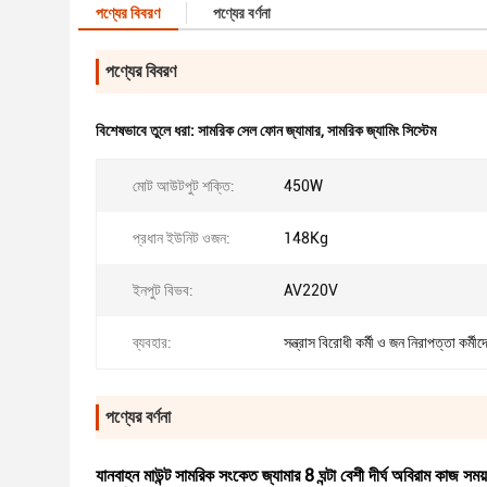
পণ্যের বিবরণ
পণ্যের বর্ণনা
পণ্যের বিবরণ
বিশেষভাবে তুলে ধরা:
সামরিক সেল ফোন জ্যামার
,
সামরিক জ্যামিং সিস্টেম
মোট আউটপুট শক্তি:
450W
প্রধান ইউনিট ওজন:
148Kg
ইনপুট বিভব:
AV220V
ব্যবহার:
সন্ত্রাস বিরোধী কর্মী ও জন নিরাপত্তা কর্মীদ
পণ্যের বর্ণনা
যানবাহন মাউন্ট সামরিক সংকেত জ্যামার 8 ঘন্টা বেশী দীর্ঘ অবিরাম কাজ সময় স