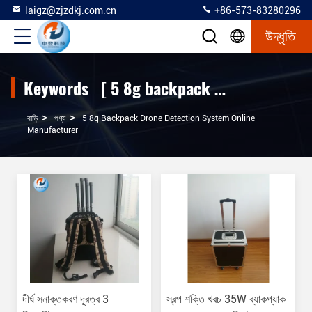
laigz@zjzdkj.com.cn
+86-573-83280296
উদ্ধৃতি
Keywords [ 5 8g backpack drone detection system ] Match 11 পণ্য
>
>
বাড়ি
পণ্য
5 8g Backpack Drone Detection System Online
Manufacturer
দীর্ঘ সনাক্তকরণ দূরত্ব 3
স্বল্প শক্তি খরচ 35W ব্যাকপ্যাক