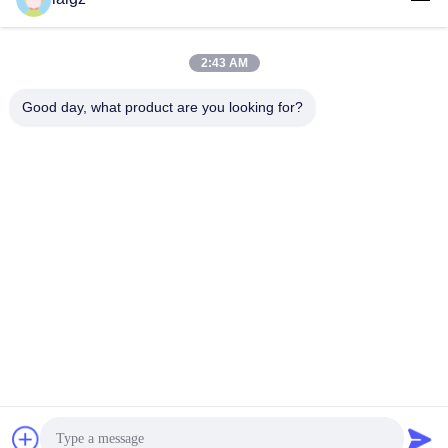
পাঠান
2:43 AM
Good day, what product are you looking for?
ZHEJIANG ZHONGDENG ELECTRONICS TECHNOLOGY
CO,LTD
laigz@zjzdkj.com.cn
+86-573-83280296
নং 1539, চেগানান রোড, জিয়াক্সিং, চেচিয়াং, চীন
চীন ভালো মানের সামরিক সংকেত জ্যামার সরবরাহকারী। কপিরাইট © 2019-2026 Zhejiang