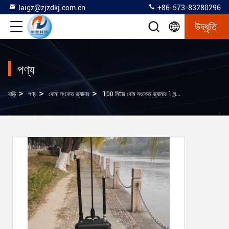
laigz@zjzdkj.com.cn
+86-573-83280296
উদ্ধৃতি
পণ্য
>
>
>
বাড়ি
পণ্য
বোমা সংকেত জ্যামার
100 মিটার বোম সংকেত জ্যামার 1 ঘন্টা AC220V পাওয়ার সাপ্লাই সঙ্গে কাজ সময়