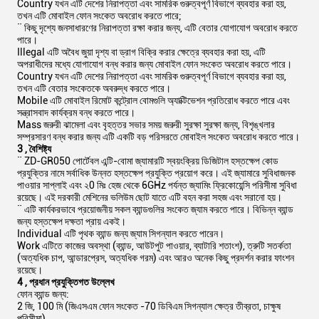
Country যখন এটি দেশের নিরাপত্তা এবং সামরিক গুরুত্বপূর্ণ বিভাগে ব্যবহার করা হয়,
তখন এটি মোবাইল ফোন সংকেত অবরোধ করতে পারে;
¨ কিছু দৃশ্যে জনসাধারণের নিরাপত্তা রক্ষা করার জন্য, এটি বেতার যোগাযোগ অবরোধ করতে
পারে।
Illegal এটি অবৈধ জুয়া দৃশ্য বা ড্রাগ বিক্রি করার ক্ষেত্রে ব্যবহার করা হয়, এটি
অপরাধীদের মধ্যে যোগাযোগ বন্ধ করার জন্য মোবাইল ফোন সংকেত অবরোধ করতে পারে।
Country যখন এটি দেশের নিরাপত্তা এবং সামরিক গুরুত্বপূর্ণ বিভাগে ব্যবহার করা হয়,
তখন এটি বেতার সংকেতকে অবরুদ্ধ করতে পারে।
Mobile এটি মোবাইল রিমোট কন্ট্রোল বোমগুলি অ্যাক্টিভেশন প্রতিরোধ করতে পারে এবং
সন্ত্রাসবাদ কার্যক্রম বন্ধ করতে পারে।
Mass জরুরী ঝামেলা এবং বৃহত্তর সভার সময় জরুরী সুরক্ষা সুরক্ষা জন্য, বিশৃঙ্খলার
সম্প্রসারণ বন্ধ করার জন্য এটি একটি বড় পরিসরতে মোবাইল সংকেত অবরোধ করতে পারে।
3
, বৈশিষ্ট্য
¨ ZD-GR050 পোর্টেবল এন্টি-বোমা জ্যামারটি স্বয়ংক্রিয় ডিজিটাল হস্তক্ষেপ কোড
প্রযুক্তির নামে সর্বাধিক উন্নত হস্তক্ষেপ প্রযুক্তি প্রয়োগ করে। এই জ্যামারে সুবিধাজনক
পাওয়ার সাপ্লাই এবং ২0 মিঃ হেজ থেকে 6GHz পর্যন্ত জ্যামিং ফ্রিকোয়েন্সি পরিসীমা সুবিধা
রয়েছে। এই দরকারী মেশিনের ভলিউম ছোট যাতে এটি বহন করা সহজ এবং সরানো হয়।
¨ এটি কার্যকরভাবে প্রয়োজনীয় সকল ব্যান্ডগুলির সংকেত জ্যাম করতে পারে। বিভিন্ন ব্যান্ড
জন্য হস্তক্ষেপ দক্ষতা প্রায় একই।
Individual এটি পৃথক ব্যান্ড জন্য জ্যাম সিগন্যাল করতে পারেন।
Work এটিতে কাজের অবস্থা (ব্যান্ড, আউটপুট পাওয়ার, ব্যাটারি শতাংশ), ত্রুটি সতর্কতা
(অত্যধিক চাপ, আন্ডারপ্রেস, অত্যধিক গরম) এবং আরও অনেক কিছু প্রদর্শন করার ফাংশন
রয়েছে।
4
,
প্রধান প্রযুক্তিগত উল্লেখ
ফোন ব্যান্ড জন্য:
2 জি, 100 মি (জিএসএম ফোন সংকেত -70 ডিবিএম সিগন্যাল ক্ষেত্র তীব্রতা, চাক্ষুষ
পরিসীমা)