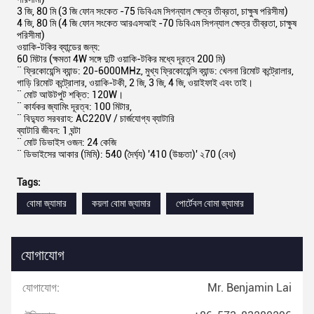
3 জি, 80 মি (3 জি ফোন সংকেত -75 ডিবিএম সিগন্যাল ক্ষেত্র তীব্রতা, চাক্ষুষ পরিসীমা)
4 জি, 80 মি (4 জি ফোন সংকেত আরএসআই -70 ডিবিএম সিগন্যাল ক্ষেত্র তীব্রতা, চাক্ষুষ
পরিসীমা)
ওয়াকি-টকির ব্যান্ডের জন্য:
60 মিটার (ক্ষমতা 4W সঙ্গে দুটি ওয়াকি-টকির মধ্যে দূরত্ব 200 মি)
¨ ফ্রিকোয়েন্সি ব্যান্ড: 20-6000MHz, মুখ্য ফ্রিকোয়েন্সি ব্যান্ড: খেলনা রিমোট কন্ট্রোলার,
গাড়ি রিমোট কন্ট্রোলার, ওয়াকি-টকী, 2 জি, 3 জি, 4 জি, ওয়াইফাই এবং তাই।
¨ মোট আউটপুট শক্তি: 120W।
¨ কার্যকর জ্যামিং দূরত্ব: 100 মিটার,
¨ বিদ্যুত সরবরাহ: AC220V / চার্জযোগ্য ব্যাটারি
ব্যাটারি জীবন: 1 ঘন্টা
¨ মোট ডিভাইস ওজন: 24 কেজি
¨ ডিভাইসের আকার (মিমি): 540 (দৈর্ঘ্য) '410 (উচ্চতা)' ২70 (বেধ)
Tags:
বোমা জ্যামার
কয়লা বোমা জ্যামার
পোর্টেবল বোমা জ্যামার
যোগাযোগ
যোগাযোগ:
Mr. Benjamin Lai