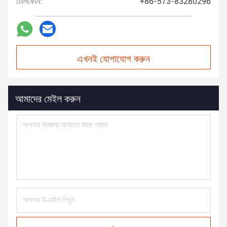
টেলিফোন:
+86-573-83280296
এখনই যোগাযোগ করুন
আমাদের মেইল করুন