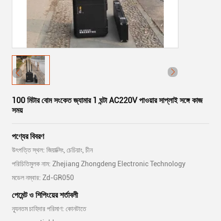
100 মিটার বোম সংকেত জ্যামার 1 ঘন্টা AC220V পাওয়ার সাপ্লাই সঙ্গে কাজ
সময়
পণ্যের বিবরণ
উৎপত্তি স্থল: জিয়াক্সিং, চেচিয়াং, চীন
পরিচিতিমুলক নাম: Zhejiang Zhongdeng Electronic Technology
মডেল নম্বার: Zd-GR050
পেমেন্ট ও শিপিংয়ের শর্তাবলী
ন্যূনতম চাহিদার পরিমাণ: কোনটাতে