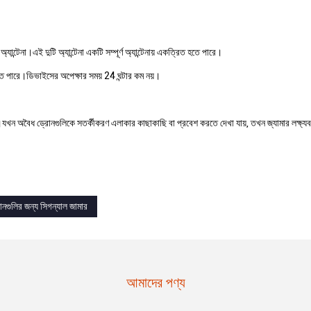
্যান্টেনা।এই দুটি অ্যান্টেনা একটি সম্পূর্ণ অ্যান্টেনায় একত্রিত হতে পারে।
তে পারে।ডিভাইসের অপেক্ষার সময় 24 ঘন্টার কম নয়।
খন অবৈধ ড্রোনগুলিকে সতর্কীকরণ এলাকার কাছাকাছি বা প্রবেশ করতে দেখা যায়, তখন জ্যামার লক্ষ্যবস
োনগুলির জন্য সিগন্যাল জামার
আমাদের পণ্য