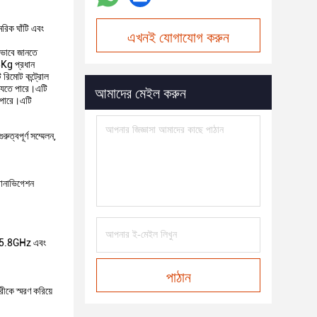
রিক ঘাঁটি এবং
এখনই যোগাযোগ করুন
রীভাবে জানতে
 8Kg প্রধান
 রিমোট কন্ট্রোল
আমাদের মেইল করুন
 যেতে পারে।এটি
ে পারে।এটি
্বপূর্ণ সম্মেলন,
ডোনাভিগেশন
Hz, 5.8GHz এবং
পাঠান
রীকে স্মরণ করিয়ে