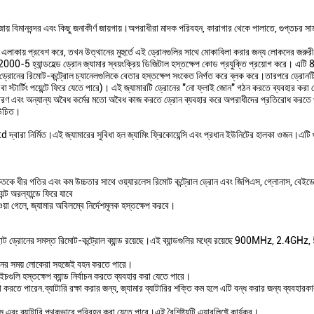
় বিমানবন্দর এবং কিছু জনাকীর্ণ জায়গায়।অপরাধীরা মাদক পরিবহন, কারাগার থেকে পালাতে, গুপ্তচর সাম
ীল এলাকায় প্রবেশ করে, তখন উত্থানের মুহুর্তে এই ড্রোনগুলির সাথে মোকাবিলা করার জন্য লোকদের জরু
00-5 হ্যান্ডহেল্ড ড্রোন জ্যামার স্বয়ংক্রিয় ডিজিটাল হস্তক্ষেপ কোড প্রযুক্তি প্রয়োগ করে। এটি
্রোনের রিমোট-কন্ট্রোল চ্যানেলগুলিকে বেতার হস্তক্ষেপ সংকেত নির্গত করে ব্লক করে।তারপরে ড্রোনটি
া স্টার্টিং পয়েন্টে ফিরে যেতে পারে)। এই জ্যামারটি ড্রোনের "নো ফ্লাই জোন" গঠন করতে ব্যবহার করা
 বিতরণ এবং অন্যান্য অবৈধ কর্মের মতো অবৈধ কাজ করতে ড্রোন ব্যবহার করে অপরাধীদের প্রতিরোধ করত
া উচিত।
মিত।এই জ্যামারের সুবিধা হল জ্যামিং ফ্রিকোয়েন্সি এবং প্রধান ইউনিটের হালকা ওজন।এটি গুরুত
 সংকেতকে ধীর গতির এবং কম উচ্চতার সাথে ওয়্যারলেস রিমোট কন্ট্রোল ড্রোন এবং জিপিএস, গ্লোনাস, বেই
েন্ট অরল্যান্ডে ফিরে যাবে
া গেলে, জ্যামার অবিলম্বে নির্দেশমূলক হস্তক্ষেপ করবে।
ছোট ড্রোনের সমস্ত রিমোট-কন্ট্রোল ব্যান্ড রয়েছে।এই ব্যান্ডগুলির মধ্যে রয়েছে 900MHz, 2.4G
িশনের সময় লোকেরা সহজেই বহন করতে পারে।
ইচগুলি হস্তক্ষেপ ব্যান্ড নির্বাচন করতে ব্যবহার করা যেতে পারে।
া করতে পারেন.ব্যাটারি রক্ষা করার জন্য, জ্যামার ব্যাটারির শক্তি কম হলে এটি বন্ধ করার জন্য ব্যবহারকা
বং ব্যাটারি পৃথকভাবে পরিবহন করা যেতে পারে।এই বৈশিষ্ট্যটি এয়ারলিফ্টে কার্যকর।