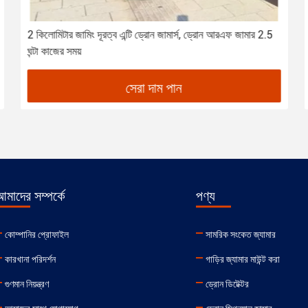
2 কিলোমিটার জামিং দূরত্ব এন্টি ড্রোন জামার্স, ড্রোন আরএফ জামার 2.5
ঘন্টা কাজের সময়
সেরা দাম পান
মাদের সম্পর্কে
পণ্য
কোম্পানির প্রোফাইল
সামরিক সংকেত জ্যামার
কারখানা পরিদর্শন
গাড়ির জ্যামার মাউন্ট করা
গুণমান নিয়ন্ত্রণ
ড্রোন ডিটেক্টর