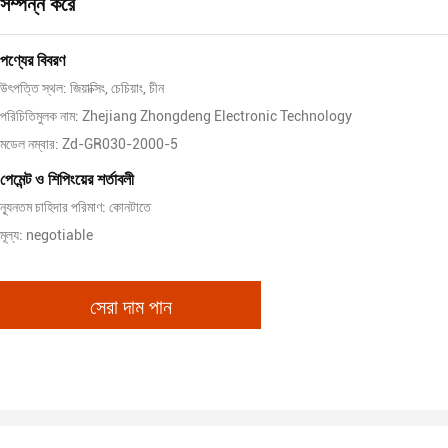
সম্পন্ন করে
পণ্যের বিবরণ
উৎপত্তি স্থল: জিয়াক্সিং, চেচিয়াং, চীন
পরিচিতিমুলক নাম: Zhejiang Zhongdeng Electronic Technology
মডেল নম্বার: Zd-GR030-2000-5
পেমেন্ট ও শিপিংয়ের শর্তাবলী
ন্যূনতম চাহিদার পরিমাণ: কোনটাতে
মূল্য: negotiable
সেরা দাম পান