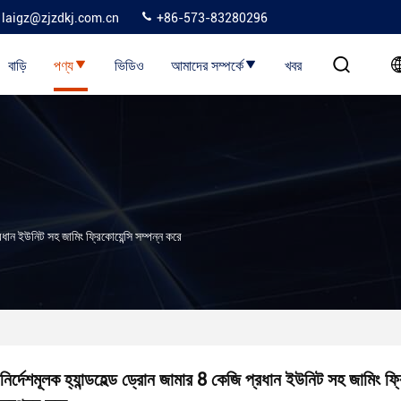
laigz@zjzdkj.com.cn
+86-573-83280296
বাড়ি
পণ্য
ভিডিও
আমাদের সম্পর্কে
খবর
্রধান ইউনিট সহ জামিং ফ্রিকোয়েন্সি সম্পন্ন করে
নির্দেশমূলক হ্যান্ডহেল্ড ড্রোন জামার 8 কেজি প্রধান ইউনিট সহ জামিং ফ্রি