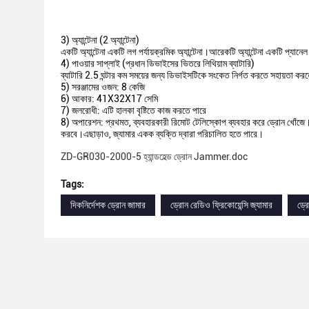
3) অ্যান্টেনা (2 অ্যান্টেনা)
একটি অ্যান্টেনা একটি লগ পর্যায়ক্রমিক অ্যান্টেনা।আরেকটি অ্যান্টেনা একটি প্যানেল অ
4) পাওয়ার সাপ্লাই (প্রধান ডিভাইসের ভিতরে লিথিয়াম ব্যাটারি)
ব্যাটারি 2.5 ঘন্টার কম সময়ের জন্য ডিভাইসটিকে সংকেত নির্গত করতে সহায়তা কর
5) সরঞ্জামের ওজন: 8 কেজি
6) আকার: 41X32X17 সেমি
7) জলরোধী: এটি হালকা বৃষ্টিতে কাজ করতে পারে
8) অপারেশন: প্রথমত, ব্যবহারকারী রিমোট টেলিস্কোপ ব্যবহার করে ড্রোন খোঁজে।য
করবে।এছাড়াও, জ্যামার একক ব্যক্তি দ্বারা পরিচালিত হতে পারে।
ZD-GR030-2000-5 হ্যান্ডহেল্ড ড্রোন Jammer.doc
Tags:
দিকনির্দেশক ড্রোন জামার
ড্রোন রেডিও ফ্রিকোয়েন্সি জ্যামার
ড্র