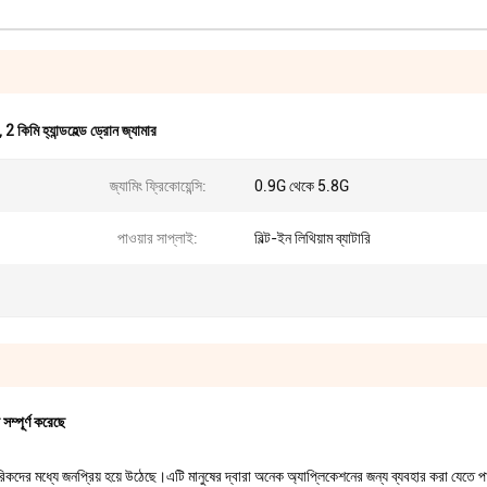
,
2 কিমি হ্যান্ডহেল্ড ড্রোন জ্যামার
জ্যামিং ফ্রিকোয়েন্সি:
0.9G থেকে 5.8G
পাওয়ার সাপ্লাই:
বিল্ট-ইন লিথিয়াম ব্যাটারি
সম্পূর্ণ করেছে
কদের মধ্যে জনপ্রিয় হয়ে উঠেছে।এটি মানুষের দ্বারা অনেক অ্যাপ্লিকেশনের জন্য ব্যবহার করা যেতে পার