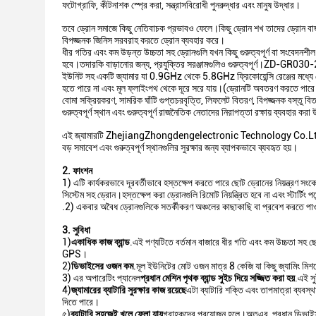
ফটোগ্রাফি, কীটনাশক স্প্রে করা, সন্ত্রাসবিরোধী পুনরুদ্ধার এবং মানুষ উদ্ধার।
তবে ড্রোন সমাজে কিছু নেতিবাচক প্রভাবও ফেলে।কিছু ড্রোন শখ তাদের ড্রোন বাজায
বিপজ্জনক জিনিস সরবরাহ করতে ড্রোন ব্যবহার করে।
ধীর গতির এবং কম উড়ন্ত উচ্চতা সহ ড্রোনগুলি যখন কিছু গুরুত্বপূর্ণ বা সংবেদনশ
হবে।তদারকি বাড়ানোর জন্য, প্রযুক্তির সরঞ্জামগুলিও গুরুত্বপূর্ণ।ZD-GR030-20
ইউনিট সহ একটি জ্যামার যা 0.9GHz থেকে 5.8GHz ফ্রিকোয়েন্সি রেঞ্জের মধ্যে ড
হতে পারে না এবং মূল ফ্লাইংপথ থেকে দূরে সরে যায়।(ড্রোনটি অবতরণ করতে পারে ব
বোমা সক্রিয়করণ, সামরিক ঘাঁটি গুপ্তচরবৃত্তি, লিফলেট বিতরণ, বিপজ্জনক বস্তু
গুরুত্বপূর্ণ স্থান এবং গুরুত্বপূর্ণ রাজনৈতিক নেতাদের নিরাপত্তা রক্ষায় ব্যবহার কর
এই জ্যামারটি ZhejiangZhongdengelectronic Technology Co.Ltd দ্বারা নির্
বড় সমাবেশ এবং গুরুত্বপূর্ণ স্থানগুলির সুরক্ষার জন্য ব্যাপকভাবে ব্যবহৃত হয়।
2. ফাংশন
1) এটি কার্যকরভাবে দূরবর্তীভাবে হস্তক্ষেপ করতে পারে ছোট ড্রোনের নিয়ন্ত্রণ
সিস্টেম সহ ড্রোন।হস্তক্ষেপ করা ড্রোনগুলি রিমোট নিয়ন্ত্রিত হবে না এবং স্টার্টিং পয়
.2) একবার অবৈধ ড্রোনগুলিকে সতর্কীকরণ অঞ্চলের কাছাকাছি বা প্রবেশ করতে পাওয়
3. সুবিধা
1)
একাধিক কাজ ব্যান্ড
.এই পণ্যটিতে বর্তমান বাজারে ধীর গতি এবং কম উচ্চতা সহ 
GPS।
2)
ডিভাইসের ওজন কম
.মূল ইউনিটের মোট ওজন মাত্র 8 কেজি যা কিছু জ্যামিং ম
3) এর অপারেটিং প্যানেল
প্রধান মেশিন পৃথক ব্যান্ড সুইচ দিয়ে সজ্জিত করা হয়
.এই সু
4)
জ্যামারের ব্যাটারি সুরক্ষার কাজ রয়েছে
এটা ব্যাটারি শক্তি এবং তাপমাত্রা ব্যবস্থ
দিতে পারে।
৫)
ব্যাটারি সহজেই খুলে ফেলা যায়
গ্রাহকদের প্রয়োজন হলে।অতএব, প্রধান ডিভাইস এ