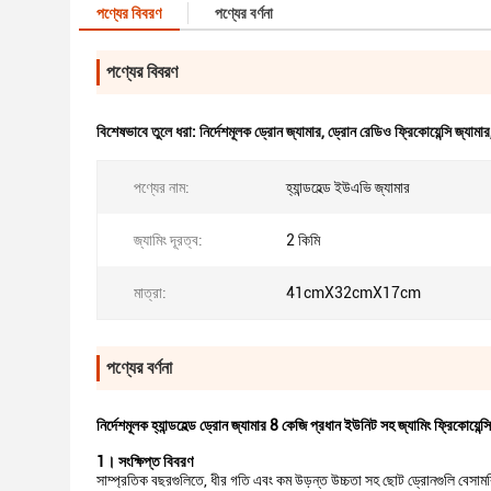
পণ্যের বিবরণ
পণ্যের বর্ণনা
পণ্যের বিবরণ
বিশেষভাবে তুলে ধরা:
নির্দেশমূলক ড্রোন জ্যামার
,
ড্রোন রেডিও ফ্রিকোয়েন্সি জ্যামার
পণ্যের নাম:
হ্যান্ডহেল্ড ইউএভি জ্যামার
জ্যামিং দূরত্ব:
2 কিমি
মাত্রা:
41cmX32cmX17cm
পণ্যের বর্ণনা
নির্দেশমূলক হ্যান্ডহেল্ড ড্রোন জ্যামার 8 কেজি প্রধান ইউনিট সহ জ্যামিং ফ্রিকোয়েন্সি 
1। সংক্ষিপ্ত বিবরণ
সাম্প্রতিক বছরগুলিতে, ধীর গতি এবং কম উড়ন্ত উচ্চতা সহ ছোট ড্রোনগুলি বেসামরি