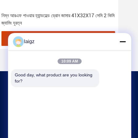
নিম্ন আরএফ পাওয়ার হ্যান্ডহেল্ড ড্রোন জামার 41X32X17 সেমি 2 কিমি
হ্যান
জ্যামিং দূরত্ব
জামার
সেরা দাম পান
laigz
10:09 AM
Good day, what product are you looking 
for?
আমাদের সাথে যোগাযোগ
laigz@zjzdkj.com.cn
+86-573-83280296
নং 1539, চেগানান রোড, জিয়াক্সিং, চেচিয়াং, চীন