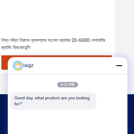
নিম্ন শক্তি নিরাপদ ব্যাকপ্যাক সংকেত জ্যামার 20-6000 মেগাহার্টজ
পিছনে
জ্যামিং ফ্রিকোয়েন্সি
জ্যাম
সেরা দাম পান
laigz
5:31 PM
Good day, what product are you looking 
for?
আমাদের সাথে যোগাযোগ
laigz@zjzdkj.com.cn