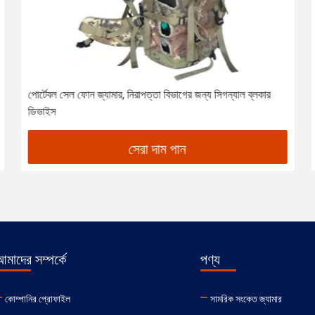
পোর্টেবল সেল ফোন জ্যামার, নিরাপত্তা বিভাগের জন্য সিগন্যাল ব্লকার
ডিভাইস
সেরা দাম পান
মাদের সম্পর্কে
পণ্য
কোম্পানির প্রোফাইল
সামরিক সংকেত জ্যামার