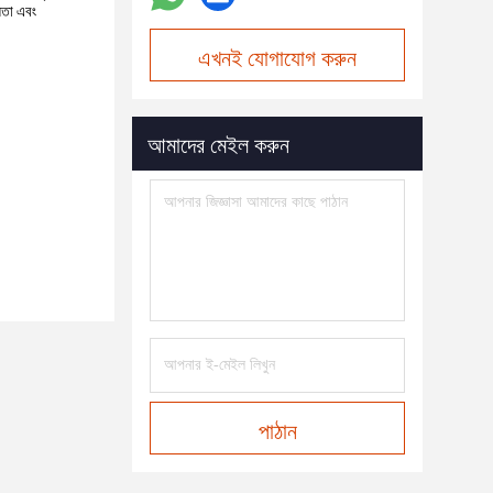
য়তা এবং
এখনই যোগাযোগ করুন
আমাদের মেইল করুন
পাঠান