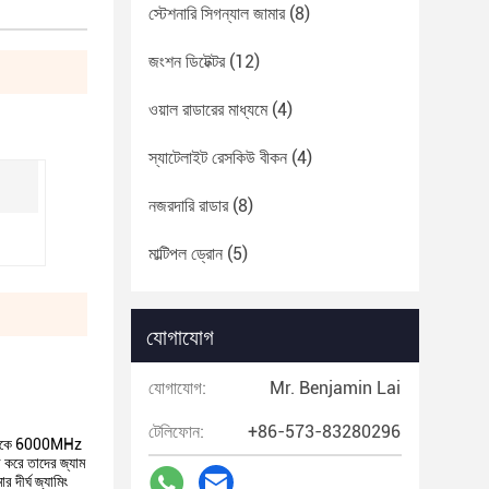
স্টেশনারি সিগন্যাল জামার
(8)
জংশন ডিটেক্টর
(12)
ওয়াল রাডারের মাধ্যমে
(4)
স্যাটেলাইট রেসকিউ বীকন
(4)
নজরদারি রাডার
(8)
মাল্টিপল ড্রোন
(5)
যোগাযোগ
যোগাযোগ:
Mr. Benjamin Lai
টেলিফোন:
+86-573-83280296
 20 থেকে 6000MHz
র করে তাদের জ্যাম
 দীর্ঘ জ্যামিং