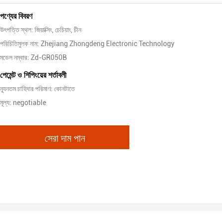
পণ্যের বিবরণ
উৎপত্তি স্থল: জিয়াক্সিং, চেচিয়াং, চীন
পরিচিতিমুলক নাম: Zhejiang Zhongdeng Electronic Technology
মডেল নম্বার: Zd-GR050B
পেমেন্ট ও শিপিংয়ের শর্তাবলী
ন্যূনতম চাহিদার পরিমাণ: কোনটাতে
মূল্য: negotiable
সেরা দাম পান