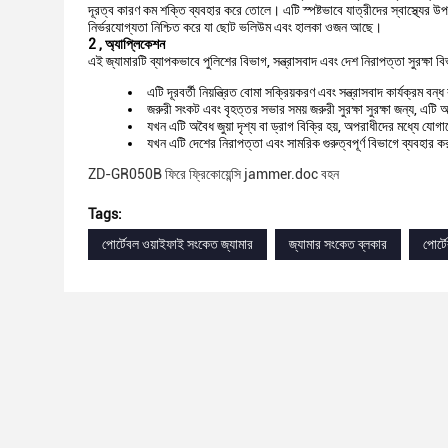
দূরত্ব কারণ কম শক্তি ব্যবহার করে তোলে। এটি স্পষ্টভাবে যাত্রীদের স্বাস্থ্যের উ
নির্ভরযোগ্যতা নিশ্চিত করে যা ছোট ভলিউম এবং হালকা ওজন আছে।
2
,
অ্যাপ্লিকেশন
এই জ্যামারটি ব্যাপকভাবে পুলিশের বিভাগ, সন্ত্রাসবাদ এবং দেশ নিরাপত্তা সুরক্ষা ব
এটি দূরবর্তী নিয়ন্ত্রিত বোমা সক্রিয়করণ এবং সন্ত্রাসবাদ কার্যক্রম ব
জরুরী সংকট এবং বৃহত্তর সভার সময় জরুরী সুরক্ষা সুরক্ষা জন্য, এ
যখন এটি অবৈধ জুয়া দৃশ্য বা ড্রাগ বিক্রি হয়, অপরাধীদের মধ্য
যখন এটি দেশের নিরাপত্তা এবং সামরিক গুরুত্বপূর্ণ বিভাগে ব্যবহা
ZD-GR050B ফিরে ফ্রিকোয়েন্সি jammer.doc বহন
Tags:
পোর্টেবল ওয়াইফাই সংকেত জ্যামার
জ্যামার সংকেত ব্লকার
পোর্ট