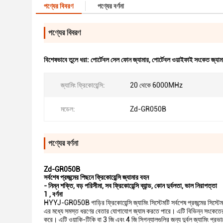
পণ্যের বিবরণ
পণ্যের বর্ণনা
পণ্যের বিবরণ
বিশেষভাবে তুলে ধরা:
পোর্টেবল সেল ফোন জ্যামার
,
পোর্টেবল ওয়াইফাই সংকেত জ্যাম
জ্যামিং ফ্রিকোয়েন্সি:
20 থেকে 6000MHz
মডেল:
Zd-GR050B
পণ্যের বর্ণনা
Zd-GR050B
সর্বশেষ প্রজন্মের পিছনে ফ্রিকোয়েন্সি জ্যামার বহন
- নিম্ন শক্তি, বড় পরিসীমা, সব ফ্রিকোয়েন্সি ব্যান্ড, কোন দুর্বলতা, ভাল নিরাপত্তা
1
,
বর্ণনা
HYYJ-GR050B গাড়ির ফ্রিকোয়েন্সি জ্যামিং সিস্টেমটি সর্বশেষ প্রজন্মের সিস্টে
এর মধ্যে সমস্ত ধরণের বেতার যোগাযোগ জ্যাম করতে পারে। এটি বিভিন্ন সংকেতের মা
করে। এটি ওয়াকি-টিকি বা 3 জি এবং 4 জি সিগন্যালগুলির জন্য দুর্বল জ্যামিং প্রভা