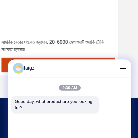
সামরিক বেতার সংকেত জ্যামার, 20-6000 মেগাওয়াট ওয়াকি টোকি
120W 
সংকেত জ্যামার
সময়
সেরা দাম পান
laigz
9:30 AM
Good day, what product are you looking 
for?
আমাদের সাথে যোগাযোগ
laigz@zjzdkj.com.cn