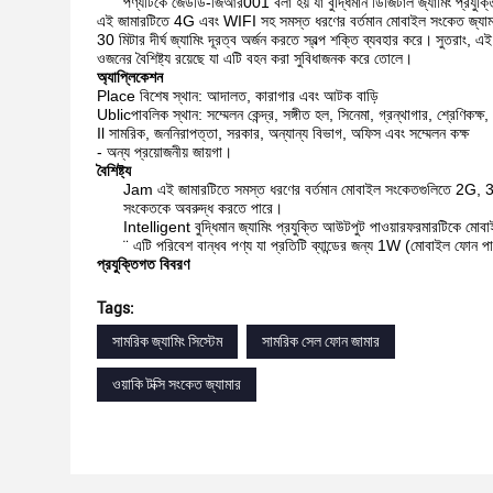
পণ্যটিকে জেডডি-জিআর001 বলা হয় যা বুদ্ধিমান ডিজিটাল জ্যামিং প্রযুক্
এই জামারটিতে 4G এবং WIFI সহ সমস্ত ধরণের বর্তমান মোবাইল সংকেত জ্যা
30 মিটার দীর্ঘ জ্যামিং দূরত্ব অর্জন করতে স্বল্প শক্তি ব্যবহার করে।
সুতরাং, এই
ওজনের বৈশিষ্ট্য রয়েছে যা এটি বহন করা সুবিধাজনক করে তোলে।
অ্যাপ্লিকেশন
Place বিশেষ স্থান: আদালত, কারাগার এবং আটক বাড়ি
Ublicপাবলিক স্থান: সম্মেলন কেন্দ্র, সঙ্গীত হল, সিনেমা, গ্রন্থাগার, শ্রেণিকক্ষ, 
Il সামরিক, জননিরাপত্তা, সরকার, অন্যান্য বিভাগ, অফিস এবং সম্মেলন কক্ষ
- অন্য প্রয়োজনীয় জায়গা।
বৈশিষ্ট্য
Jam এই জামারটিতে সমস্ত ধরণের বর্তমান মোবাইল সংকেতগুলিতে 2G, 3 
সংকেতকে অবরুদ্ধ করতে পারে।
Intelligent বুদ্ধিমান জ্যামিং প্রযুক্তি আউটপুট পাওয়ারফরমারটিকে ম
¨ এটি পরিবেশ বান্ধব পণ্য যা প্রতিটি ব্যান্ডের জন্য 1W (মোবাইল ফোন প
প্রযুক্তিগত বিবরণ
Tags:
সামরিক জ্যামিং সিস্টেম
সামরিক সেল ফোন জামার
ওয়াকি টক্সি সংকেত জ্যামার