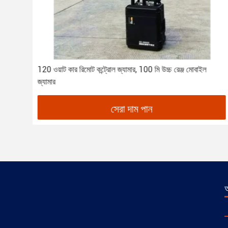
 সময়
120 ওয়াট কার রিমোট কন্ট্রোল জ্যামার, 100 মি উচ্চ রেঞ্জ মোবাইল
জ্যামার
সেরা দাম পান
আ