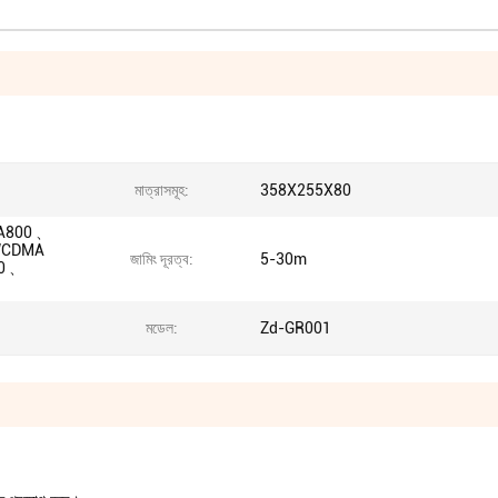
মাত্রাসমূহ:
358X255X80
A800 、
WCDMA
জামিং দূরত্ব:
5-30m
0 、
মডেল:
Zd-GR001