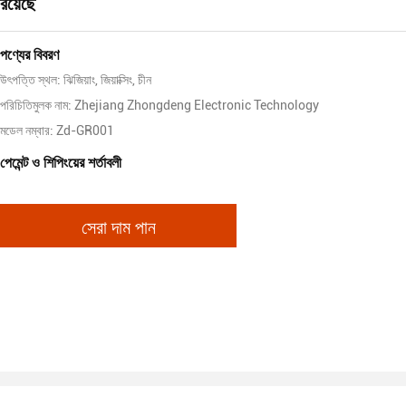
রয়েছে
পণ্যের বিবরণ
উৎপত্তি স্থল: ঝিজিয়াং, জিয়াক্সিং, চীন
পরিচিতিমুলক নাম: Zhejiang Zhongdeng Electronic Technology
মডেল নম্বার: Zd-GR001
পেমেন্ট ও শিপিংয়ের শর্তাবলী
সেরা দাম পান