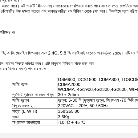
তি প্রয়োগ করে।
ম করতে পারে।
এই পণ্যটি বিভিন্ন লক্ষ্য সংকেতকে শ্রেণিবদ্ধ করতে পারে এবং তারপরে সেগুলিকে জ্
 কৌশলটির উচ্চ দক্ষতা রয়েছে এবং ব্যবহারকারীরা বড় বিকিরণ থেকে রক্ষা করে।
ডিভাইসে স্বল্প পরিম
পরীক্ষার ঘর
জি, 4 জি মোবাইল সিগন্যাল এবং 2.4G, 5.8 জি ওয়াইফাই সংকেত অন্তর্ভুক্ত রয়েছে।
এটি সব 
োবাইল ফোনের নিকটে পরিণত করে।
এটি মানুষকে বিকিরণ থেকে রক্ষা করে।
াওয়ার হিসাবে সমান) পাওয়ার থাকে।
GSM900, DCS1800, CDMA800, TDSCD
জামিং ব্যান্ড
CDMA2000,
WCDMA, 4G1900,4G2300,4G2600, WIFI
প্রতিটি ব্যান্ডের আরএফ শক্তি
30 ± 2dbm
জামিং দূরত্ব
দূরত্ব: 5-30 মি (দৃশ্যমান দূরত্ব, জিএসএম -70 ডিবিএম
বিদ্যুৎ সরবরাহ
220VAC ± 20%, 50 / 60Hz
মাত্রা (L´W´H)
358'255'80
ওজন
3.5Kg
অপারেশন তাপমাত্রা
-10 ℃ + 45 ℃