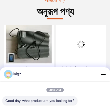
অনুরূপ পণ্য
ড্রোনস, স্টেশনারি জামারের জন্য 2
ওমনি দিকনির্দেশক জামমিংয়ের জন্য
কিলোমিটার সিগন্যাল জামার লম্বা
laigz
0.9-5.8ghz আরসি ড্রোন জামার
জামিং রেডিয়াস
থেকে 4 টি জামিং ব্যান্ড
সেরা দাম পান
সেরা দাম পান
3:41 AM
Good day, what product are you looking for?