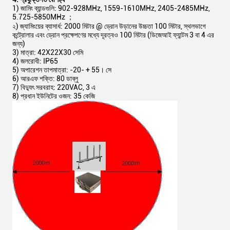
1) জামিং ব্যান্ডগুলি: 902-928MHz, 1559-1610MHz, 2405-2485MHz,
5.725-5850MHz ；
২) জ্যামিংয়ের ব্যাসার্ধ: 2000 মিটার @ ড্রোন উড়ানের উচ্চতা 100 মিটার, স্থলভাগে
কন্ট্রোলার এবং ড্রোন প্রক্ষেপণের মধ্যে দূরত্বও 100 মিটার (ডিজেআই ফ্যান্টম 3 বা 4 এর
জন্য)
3) মাত্রা: 42X22X30 সেমি
4) জলরোধী: IP65
5) অপারেশন তাপমাত্রা: -20- + 55। সে
6) আরএফ শক্তি: 80 ডাব্লু
7) বিদ্যুৎ সরবরাহ: 220VAC, 3 এ
8) প্রধান ইউনিটের ওজন: 35 কেজি