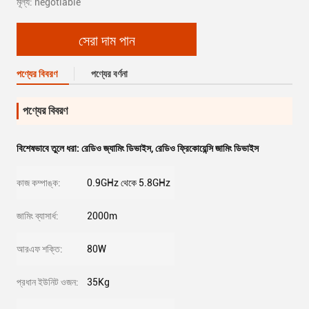
মূল্য: negotiable
সেরা দাম পান
পণ্যের বিবরণ
পণ্যের বর্ণনা
পণ্যের বিবরণ
বিশেষভাবে তুলে ধরা:
রেডিও জ্যামিং ডিভাইস
,
রেডিও ফ্রিকোয়েন্সি জামিং ডিভাইস
কাজ কম্পাঙ্ক:
0.9GHz থেকে 5.8GHz
জামিং ব্যাসার্ধ:
2000m
আরএফ শক্তি:
80W
প্রধান ইউনিট ওজন:
35Kg