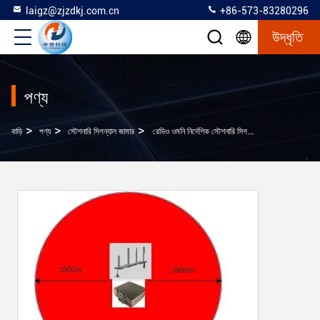
laigz@zjzdkj.com.cn
+86-573-83280296
উদ্ধৃতি
পণ্য
>
>
>
বাড়ি
পণ্য
স্টেশনারি সিগন্যাল জামার
রেডিও ওমনি নির্দেশিক স্টেশনারি সিগন্যাল জামার ফ্রিকোয়েন্সি রেঞ্জ 0.9-5.8ghz