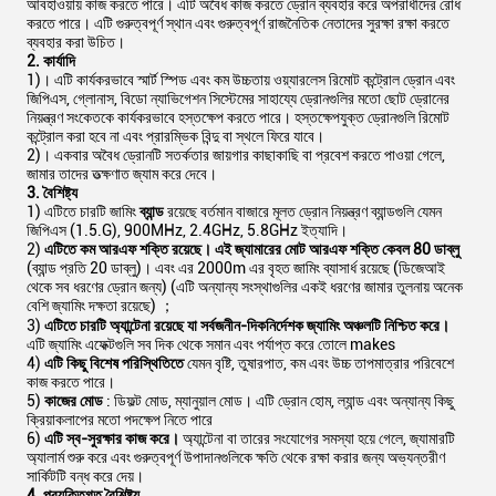
আবহাওয়ায় কাজ করতে পারে। এটি অবৈধ কাজ করতে ড্রোন ব্যবহার করে অপরাধীদের রোধ
করতে পারে। এটি গুরুত্বপূর্ণ স্থান এবং গুরুত্বপূর্ণ রাজনৈতিক নেতাদের সুরক্ষা রক্ষা করতে
ব্যবহার করা উচিত।
2. কার্যাদি
1)। এটি কার্যকরভাবে স্মার্ট স্পিড এবং কম উচ্চতায় ওয়্যারলেস রিমোট কন্ট্রোল ড্রোন এবং
জিপিএস, গ্লোনাস, বিডো ন্যাভিগেশন সিস্টেমের সাহায্যে ড্রোনগুলির মতো ছোট ড্রোনের
নিয়ন্ত্রণ সংকেতকে কার্যকরভাবে হস্তক্ষেপ করতে পারে। হস্তক্ষেপযুক্ত ড্রোনগুলি রিমোট
কন্ট্রোল করা হবে না এবং প্রারম্ভিক বিন্দু বা স্থলে ফিরে যাবে।
2)। একবার অবৈধ ড্রোনটি সতর্কতার জায়গার কাছাকাছি বা প্রবেশ করতে পাওয়া গেলে,
জামার তাদের তত্ক্ষণাত জ্যাম করে দেবে।
3. বৈশিষ্ট্য
1) এটিতে চারটি জামিং
ব্যান্ড
রয়েছে বর্তমান বাজারে মূলত ড্রোন নিয়ন্ত্রণ ব্যান্ডগুলি যেমন
জিপিএস (1.5.G), 900MHz, 2.4GHz, 5.8GHz ইত্যাদি।
2)
এটিতে কম আরএফ শক্তি রয়েছে।
এই জ্যামারের মোট আরএফ শক্তি কেবল 80 ডাব্লু
(ব্যান্ড প্রতি 20 ডাব্লু)। এবং এর 2000m এর বৃহত জামিং ব্যাসার্ধ রয়েছে (ডিজেআই
থেকে সব ধরণের ড্রোন জন্য) (এটি অন্যান্য সংস্থাগুলির একই ধরণের জামার তুলনায় অনেক
বেশি জ্যামিং দক্ষতা রয়েছে) ；
3)
এটিতে চারটি অ্যান্টেনা রয়েছে যা সর্বজনীন-দিকনির্দেশক জ্যামিং অঞ্চলটি নিশ্চিত করে।
এটি জ্যামিং এফেক্টগুলি সব দিক থেকে সমান এবং পর্যাপ্ত করে তোলে makes
4)
এটি কিছু বিশেষ পরিস্থিতিতে
যেমন বৃষ্টি, তুষারপাত, কম এবং উচ্চ তাপমাত্রার পরিবেশে
কাজ করতে পারে।
5)
কাজের মোড
: ডিফল্ট মোড, ম্যানুয়াল মোড। এটি ড্রোন হোম, ল্যান্ড এবং অন্যান্য কিছু
ক্রিয়াকলাপের মতো পদক্ষেপ নিতে পারে
6)
এটি স্ব-সুরক্ষার কাজ করে।
অ্যান্টেনা বা তারের সংযোগের সমস্যা হয়ে গেলে, জ্যামারটি
অ্যালার্ম শুরু করে এবং গুরুত্বপূর্ণ উপাদানগুলিকে ক্ষতি থেকে রক্ষা করার জন্য অভ্যন্তরীণ
সার্কিটটি বন্ধ করে দেয়।
4. প্রযুক্তিগত বৈশিষ্ট্য