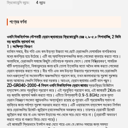
ফ্রিকোয়েন্সি ব্যান্ড:
4 ব্যান্ড
পণ্যের বর্ণনা
ওমনি দিকনির্দেশক স্টেশনারী ড্রোন জ্যামারের ফ্রিকোয়েন্সি রেঞ্জ ২.৯-৫.৮ গিগাহার্টজ, 2 কিমি
বড় জ্যামিং ব্যাসার্ধ সহ
1। সংক্ষিপ্ত বিবরণ
বর্তমান সময়ে, ধীর গতি এবং কম উড়ন্ত উচ্চতা সহ ছোট ড্রোনগুলি বেসামরিক নাগরিকদের
মধ্যে জনপ্রিয় হয়ে উঠেছে। এটি বহু অ্যাপ্লিকেশনগুলির জন্য লোকেরা ব্যবহার করতে পারে।
অন্যদিকে, ড্রোনগুলি সমাজে কিছুটা নেতিবাচক প্রভাব ফেলে। বোমা নিষ্ক্রিয়করণ, সামরিক
ঘাঁটি গুপ্তচরবৃত্তি, বিমানবন্দরের জন্য ছবি তোলা ইত্যাদির মতো অবৈধ কাজ করতে লোকেরা
ড্রোন ব্যবহার করতে পারে। ধীর গতি এবং কম উড়ন্ত উচ্চতার প্রবেশদ্বার সহ ড্রোনগুলি
যখন গুরুত্বপূর্ণ বা সংবেদনশীল অঞ্চলগুলিতে প্রবেশ করে, তখন জনসাধারণের সুরক্ষা সুরক্ষার
জন্য আমাদের সেগুলি নিষিদ্ধ করা দরকার। অতএব, ড্রোন জ্যামার একটি ভাল পছন্দ।
ZD-GR040-2000-4 নিশ্চল ওমনি দিকনির্দেশক ড্রোন জামার
স্বয়ংক্রিয় ডিজিটাল
হস্তক্ষেপ কোড প্রযুক্তি প্রয়োগ করে। এই প্রযুক্তি প্রয়োগ করে, এই জামারটি 2Km এর
বড় জ্যামিং ব্যাসার্ধ অর্জন করতে পারে। এটিতে বিশ্বব্যাপী 0.9-5.8GHz থেকে মূলত
ড্রোন নিয়ন্ত্রণ সংকেত ব্যান্ডগুলিও অন্তর্ভুক্ত রয়েছে o সুতরাং এটি প্রয়োজনীয় স্থান বা
ব্যক্তির জন্য পর্যাপ্ত সুরক্ষা সরবরাহ করতে পারে। এটি ওয়্যারলেস হস্তক্ষেপ সংকেত নির্গমন
করে ড্রোনগুলির রিমোট-কন্ট্রোল চ্যানেলগুলিকে অবরুদ্ধ করে। তারপরে ড্রোনটি রিমোট
কন্ট্রোল করা যায় না এবং আসল উড়ানের পথ থেকে সরে যেতে পারে না। (ড্রোনটি অবতরণ
করতে পারে বা শুরুতে ফিরে যেতে পারে)।
এই জামারটি স্থিরভাবে ইনস্টল করা যেতে পারে এবং যে কোনও সময়ের জন্য সমস্ত