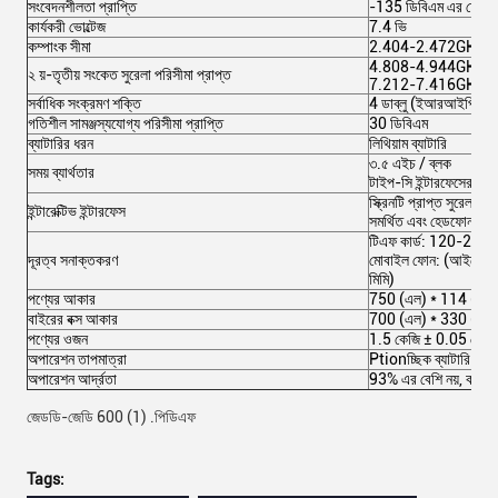
সংবেদনশীলতা প্রাপ্তি
-135 ডিবিএম এর চেয়ে 
কার্যকরী ভোল্টেজ
7.4 ভি
কম্পাংক সীমা
2.404-2.472GHz
4.808-4.944GHz
২ য়-তৃতীয় সংকেত সুরেলা পরিসীমা প্রাপ্ত
7.212-7.416GHz
সর্বাধিক সংক্রমণ শক্তি
4 ডাব্লু (ইআরআইপি)
গতিশীল সামঞ্জস্যযোগ্য পরিসীমা প্রাপ্তি
30 ডিবিএম
ব্যাটারির ধরন
লিথিয়াম ব্যাটারি
৩.৫ এইচ / ব্লক
সময় ব্যার্থতার
টাইপ-সি ইন্টারফেসের মাধ্
স্ক্রিনটি প্রাপ্ত সুরেলা 
ইন্টারেক্টিভ ইন্টারফেস
সমর্থিত এবং হেডফোনগুলি 
টিএফ কার্ড: 120-200 ম
দূরত্ব সনাক্তকরণ
মোবাইল ফোন: (আইফোন 7
মিমি)
পণ্যের আকার
750 (এল) * 114 (ডাব্ল
বাইরের বক্স আকার
700 (এল) * 330 (ডাব্ল
পণ্যের ওজন
1.5 কেজি ± 0.05 কেজি
অপারেশন তাপমাত্রা
Ptionচ্ছিক ব্যাটারি:
অপারেশন আর্দ্রতা
93% এর বেশি নয়, কনডে
জেডডি-জেডি 600 (1) .পিডিএফ
Tags: