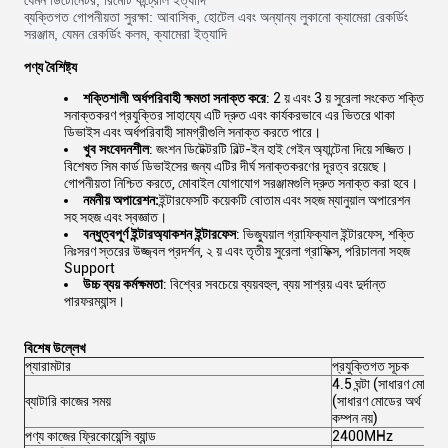
যেমন ডিটোনেটর, রিমোট কন্ট্রোল ইত্যাদি
ব্যক্তিগত গোপনীয়তা সুরক্ষা: আবাসিক, হোটেল এবং অন্যান্য লুকানো ক্যামেরা রেকর্ডিং
সরঞ্জাম, যেমন রেকর্ডিং কলম, ক্যামেরা ইত্যাদি
পণ্য বৈশিষ্ট্য
শক্তিশালী অর্ধপরিবাহী ক্ষমতা সনাক্ত করে
: 2 য় এবং 3 য় সুরেলা সংকেত শক্তি
সনাক্তকরণ প্রযুক্তির সাহায্যে এটি দ্রুত এবং কার্যকরভাবে এর ভিতরে থাকা
ডিভাইস এবং অর্ধপরিবাহী সামগ্রীগুলি সনাক্ত করতে পারে।
খুব সংবেদনশীল
: জংশন ডিটেক্টরটি বিল্ট-ইন হাই গেইন অ্যান্টেনা দিয়ে সজ্জিত।
বিশেষত সিম কার্ড ডিভাইসের জন্য এটির দীর্ঘ সনাক্তকরণের দূরত্ব রয়েছে।
গোপনীয়তা নিশ্চিত করতে, মোবাইল যোগাযোগ সরঞ্জামগুলি দ্রুত সনাক্ত করা হবে।
নমনীয় অপারেশন:
ইন্টারফেসটি কয়েকটি বোতাম এবং সহজ ম্যানুয়াল অপারেশন
সহ সহজ এবং স্বজ্ঞাত।
বন্ধুত্বপূর্ণ ইন্টারঅ্যাকশন ইন্টারফেস
: ভিজ্যুয়াল গ্রাফিক্যাল ইন্টারফেস, শক্তি
নিঃসরণ স্তরের উজ্জ্বল প্রদর্শন, ২ য় এবং তৃতীয় সুরেলা গ্রাফিক্স, পরিচালনা সহজ
Support
উচ্চ ব্যয় কর্মক্ষমতা
: বিশ্বের সবচেয়ে ব্যয়বহুল, ব্যয় সাশ্রয় এবং দুর্দান্ত
পারফরম্যান্স।
বিশেষ উল্লেখ
প্যারামটার
প্রযুক্তিগত সূচক
4.5 ঘন্টা (সাধারণ মোড)
ব্যাটারি কাজের সময়
(সাধারণ মোডের অর্থ 30%
কম্পন নয়)
পণ্য কাজের ফ্রিকোয়েন্সি ব্যান্ড
2400MHz