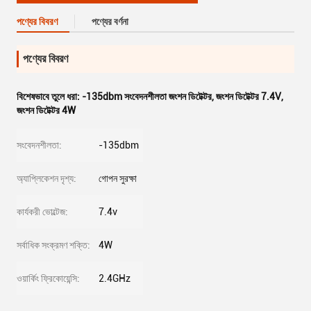
পণ্যের বিবরণ
পণ্যের বর্ণনা
পণ্যের বিবরণ
বিশেষভাবে তুলে ধরা:
-135dbm সংবেদনশীলতা জংশন ডিটেক্টর
,
জংশন ডিটেক্টর 7.4V
,
জংশন ডিটেক্টর 4W
সংবেদনশীলতা:
-135dbm
অ্যাপ্লিকেশন দৃশ্য:
গোপন সুরক্ষা
কার্যকরী ভোল্টেজ:
7.4v
সর্বাধিক সংক্রমণ শক্তি:
4W
ওয়ার্কিং ফ্রিকোয়েন্সি:
2.4GHz