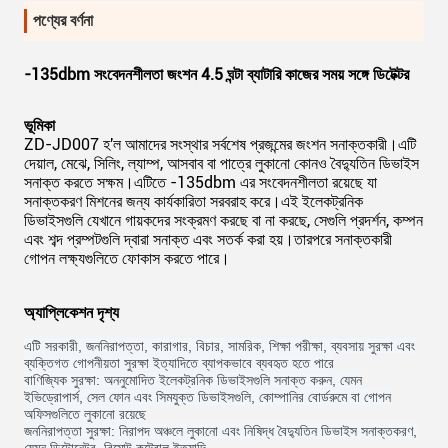
পণ্যের বর্ণনা
-135dbm সংবেদনশীলতা জংশন 4.5 ঘন্টা ব্যাটারি কাজের সময় সঙ্গে ডিটেক্টর
ভূমিকা
ZD-JD007 হ'ল আমাদের সংস্থার সর্বশেষ প্রজন্মের জংশন সনাক্তকারী।এটি
দেয়াল, মেঝে, সিলিং, ল্যাম্প, আসবাব বা পাত্রে লুকানো কোনও বৈদ্যুতিন ডিভাইস
সনাক্ত করতে সক্ষম।এটিতে -135dbm এর সংবেদনশীলতা রয়েছে যা
সনাক্তকরণ মিশনের জন্য কার্যকারিতা সরবরাহ করে।এই ইলেকট্রনিক
ডিভাইসগুলি যেখানে গায়কদের সংক্রমণ করছে বা না করছে, সেগুলি প্রদর্শন, কম্পন
এবং শব্দ প্রম্পটগুলি দ্বারা সনাক্ত এবং সতর্ক করা হয়।তারপরে সনাক্তকারী
গোপন লক্ষ্যগুলিতে ফোকাস করতে পারে।
অ্যাপ্লিকেশন দৃশ্য
এটি সরকারী, জননিরাপত্তা, কারাগার, বিচার, সামরিক, শিক্ষা পরীক্ষা, ব্যবসায় সুরক্ষা এবং
ব্যক্তিগত গোপনীয়তা সুরক্ষা ইত্যাদিতে ব্যাপকভাবে ব্যবহৃত হতে পারে
বাণিজ্যিক সুরক্ষা: অননুমোদিত ইলেকট্রনিক ডিভাইসগুলি সনাক্ত করুন, যেমন
ইভিড্রোপার্স, সেল ফোন এবং সিমযুক্ত ডিভাইসগুলি, কোম্পানির বোর্ডরুমে বা গোপন
অফিসগুলিতে লুকানো রয়েছে
জননিরাপত্তা সুরক্ষা: নিরাপদ অঞ্চলে লুকানো এবং নিষিদ্ধ বৈদ্যুতিন ডিভাইস সনাক্তকরণ,