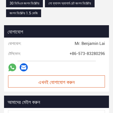
30 ডিবিএম জংশন ডিটেক্টর
লো ফ্যালস অ্যালার্ম রেট জংশন ডিটেক্টর
জংশন ডিটেক্টর 1.5 কেজি
যোগাযোগ
যোগাযোগ:
Mr. Benjamin Lai
টেলিফোন:
+86-573-83280296
এখনই যোগাযোগ করুন
আমাদের মেইল করুন