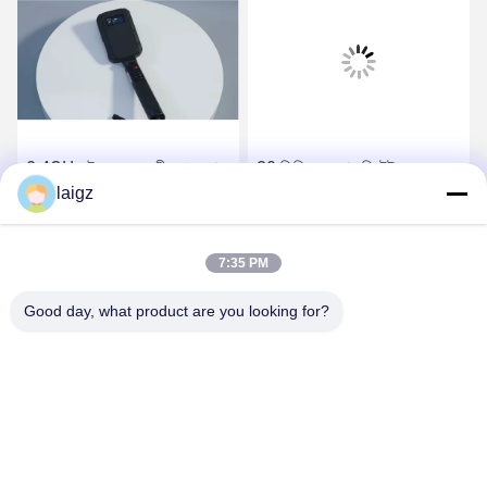
2.4GHz উচ্চ সংবেদনশীলতা জংশন
30 ডিবিএম জংশন ডিটেক্টর
সনাক্তকারী 1.5 কেজি হালকা ওজন
laigz
সনাক্তকরণের দূরত্ব 120-200
মিমি এবং লিথাম ব্যাটারি সহ
সেরা দাম পান
সেরা দাম পান
7:35 PM
Good day, what product are you looking for?
ZHEJIANG ZHONGDENG ELECTRONICS TECHNOLOGY
CO,LTD