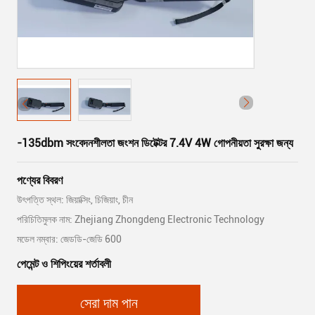
-135dbm সংবেদনশীলতা জংশন ডিটেক্টর 7.4V 4W গোপনীয়তা সুরক্ষা জন্য
পণ্যের বিবরণ
উৎপত্তি স্থল: জিয়াক্সিং, চিজিয়াং, চীন
পরিচিতিমুলক নাম: Zhejiang Zhongdeng Electronic Technology
মডেল নম্বার: জেডডি-জেডি 600
পেমেন্ট ও শিপিংয়ের শর্তাবলী
সেরা দাম পান