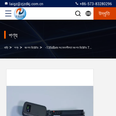
laigz@zjzdkj.com.cn
+86-573-83280296
উদ্ধৃতি
পণ্য
>
>
>
বাড়ি
পণ্য
জংশন ডিটেক্টর
-135dbm সংবেদনশীলতা জংশন ডিটেক্টর 7.4V 4W গোপনীয়তা সুরক্ষা জন্য