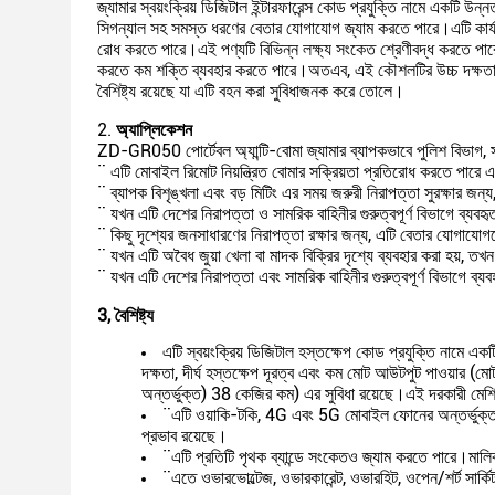
জ্যামার স্বয়ংক্রিয় ডিজিটাল ইন্টারফারেন্স কোড প্রযুক্তি নামে এক
সিগন্যাল সহ সমস্ত ধরণের বেতার যোগাযোগ জ্যাম করতে পারে।এটি কার্যকর
রোধ করতে পারে।এই পণ্যটি বিভিন্ন লক্ষ্য সংকেত শ্রেণীবদ্ধ করতে পা
করতে কম শক্তি ব্যবহার করতে পারে।অতএব, এই কৌশলটির উচ্চ দক্ষতা 
বৈশিষ্ট্য রয়েছে যা এটি বহন করা সুবিধাজনক করে তোলে।
2.
অ্যাপ্লিকেশন
ZD-GR050 পোর্টেবল অ্যান্টি-বোমা জ্যামার ব্যাপকভাবে পুলিশ বিভাগ, সন্
¨ এটি মোবাইল রিমোট নিয়ন্ত্রিত বোমার সক্রিয়তা প্রতিরোধ করতে পারে এব
¨ ব্যাপক বিশৃঙ্খলা এবং বড় মিটিং এর সময় জরুরী নিরাপত্তা সুরক্ষার জ
¨ যখন এটি দেশের নিরাপত্তা ও সামরিক বাহিনীর গুরুত্বপূর্ণ বিভাগে ব্
¨ কিছু দৃশ্যের জনসাধারণের নিরাপত্তা রক্ষার জন্য, এটি বেতার যোগায
¨ যখন এটি অবৈধ জুয়া খেলা বা মাদক বিক্রির দৃশ্যে ব্যবহার করা হয
¨ যখন এটি দেশের নিরাপত্তা এবং সামরিক বাহিনীর গুরুত্বপূর্ণ বিভাগে ব
3
, বৈশিষ্ট্য
এটি স্বয়ংক্রিয় ডিজিটাল হস্তক্ষেপ কোড প্রযুক্তি নামে একট
দক্ষতা, দীর্ঘ হস্তক্ষেপ দূরত্ব এবং কম মোট আউটপুট পাওয়ার
অন্তর্ভুক্ত) 38 কেজির কম) এর সুবিধা রয়েছে।এই দরকারী ম
¨এটি ওয়াকি-টকি, 4G এবং 5G মোবাইল ফোনের অন্তর্ভুক্ত সম
প্রভাব রয়েছে।
¨এটি প্রতিটি পৃথক ব্যান্ডে সংকেতও জ্যাম করতে পারে।মালিক 
¨এতে ওভারভোল্টেজ, ওভারকারেন্ট, ওভারহিট, ওপেন/শর্ট সার্কি