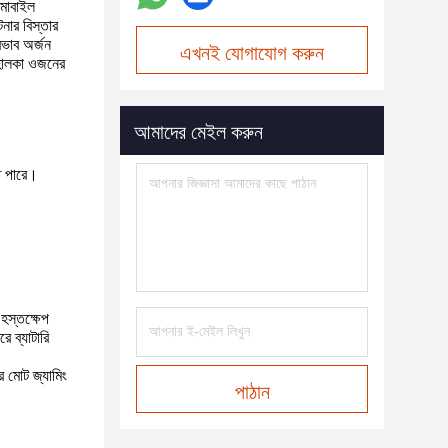
 মোবাইল
নার বিস্তার
ভাব অর্জন
এখনই যোগাযোগ করুন
 হালকা ওজনের
আমাদের মেইল করুন
তে পারে।
 হস্তক্ষেপ
 ব্যাটারি
র মোট জ্যামিং
পাঠান