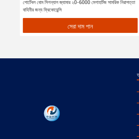
য়
পোর্টেবল বোম সিগন্যাল জ্যামার ২0-6000 মেগাহার্টজ সামরিক নিরাপত্তা
বাহিনীর জন্য ফ্রিকোয়েন্সি
সেরা দাম পান
আ