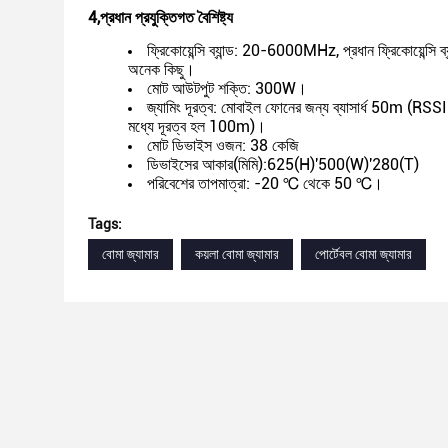
4
,
প্রধান প্রযুক্তিগত বৈশিষ্ট্য
ফ্রিকোয়েন্সি ব্যান্ড: 20-6000MHz, প্রধান ফ্রিকোয়েন্সি
অনেক কিছু।
মোট আউটপুট শক্তি: 300W।
জ্যামিং দূরত্ব: মোবাইল ফোনের জন্য ব্যাসার্ধ 50m (R
মধ্যে দূরত্ব হল 100m)।
মোট ডিভাইস ওজন: 38 কেজি
ডিভাইসের আকার(মিমি):625(H)'500(W)'280(T)
পরিবেশের তাপমাত্রা: -20 ℃ থেকে 50 ℃।
Tags:
বোমা জ্যামার
কয়লা বোমা জ্যামার
পোর্টেবল বোমা জ্যামার