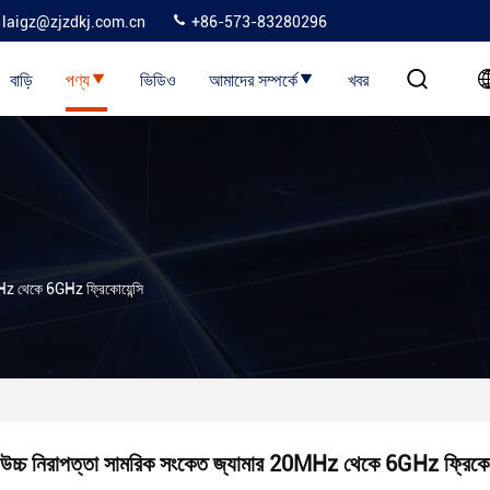
laigz@zjzdkj.com.cn
+86-573-83280296
বাড়ি
পণ্য
ভিডিও
আমাদের সম্পর্কে
খবর
Hz থেকে 6GHz ফ্রিকোয়েন্সি
উচ্চ নিরাপত্তা সামরিক সংকেত জ্যামার 20MHz থেকে 6GHz ফ্রিকোয়