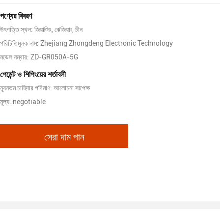
পণ্যের বিবরণ
উৎপত্তি স্থল: জিয়াক্সিং, ঝেজিয়াং, চীন
পরিচিতিমুলক নাম: Zhejiang Zhongdeng Electronic Technology
মডেল নম্বার: ZD-GR050A-5G
পেমেন্ট ও শিপিংয়ের শর্তাবলী
ন্যূনতম চাহিদার পরিমাণ: আলোচনা সাপেক্ষ
মূল্য: negotiable
সেরা দাম পান