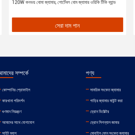
120W কনভয় বোমা জ্যামার, পোর্টেবল বোম জ্যামার ওয়িকি টিকি ব্যান্ড
সেরা দাম পান
মাদের সম্পর্কে
পণ্য
কোম্পানির প্রোফাইল
সামরিক সংকেত জ্যামার
কারখানা পরিদর্শন
গাড়ির জ্যামার মাউন্ট করা
গুণমান নিয়ন্ত্রণ
ড্রোন ডিটেক্টর
আমাদের সাথে যোগাযোগ
ড্রোন সিগন্যাল জামার
সাইট ম্যাপ
মোবাইল ফোন সংকেত জ্যামার