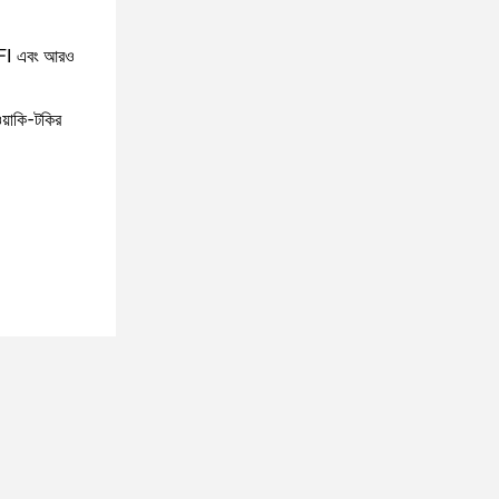
 WIFI এবং আরও
য়াকি-টকির