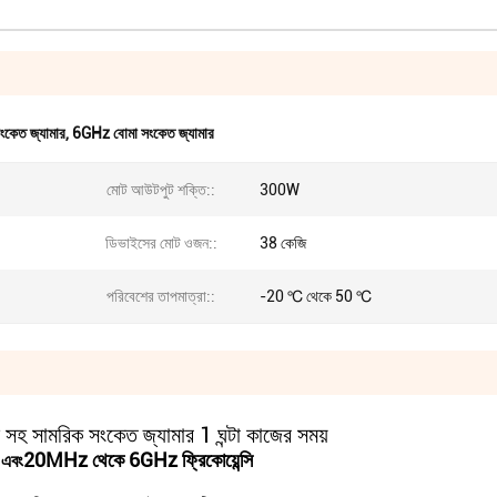
কেত জ্যামার
,
6GHz বোমা সংকেত জ্যামার
মোট আউটপুট শক্তি::
300W
ডিভাইসের মোট ওজন::
38 কেজি
পরিবেশের তাপমাত্রা::
-20 ℃ থেকে 50 ℃
সহ সামরিক সংকেত জ্যামার 1 ঘন্টা কাজের সময়
20MHz থেকে 6GHz ফ্রিকোয়েন্সি
ে এবং