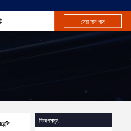
সেরা দাম পান
বিভাগসমূহ
েন্সি