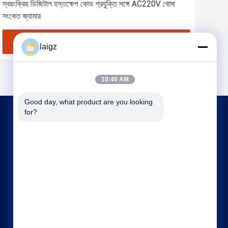
স্বয়ংক্রিয় ডিজিটাল হস্তক্ষেপ কোড প্রযুক্তি সঙ্গে AC220V বোমা
AC220
সংকেত জ্যামার
Anti
সেরা দাম পান
laigz
10:40 AM
Good day, what product are you looking 
for?
আমাদের সাথে যোগাযোগ
laigz@zjzdkj.com.cn
+86-573-83280296
নং 1539, চেগানান রোড, জিয়াক্সিং, চেচিয়াং, চীন