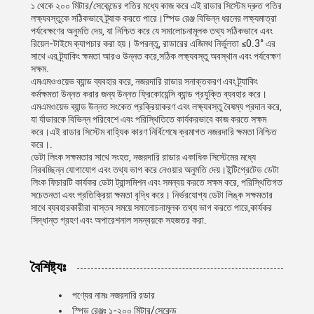
১ থেকে ২০০ মিটার/সেকেন্ডের গতির মধ্যে কাজ করে এই রাডার সিস্টেম দ্রুত গতির
লক্ষ্যবস্তুকে সঠিকভাবে ট্র্যাক করতে পারে।স্পিড রেঞ্জ বিভিন্ন ধরনের লক্ষ্যমাত্রা
পর্যবেক্ষণের অনুমতি দেয়, যা নিশ্চিত করে যে সমালোচনামূলক তথ্য সঠিকভাবে এবং
রিয়েল-টাইমে ক্যাপচার করা হয়। উপরন্তু, রাডারের এজিমথ নির্ভুলতা ≤0.3° এর
সাথে এর ট্র্যাকিং ক্ষমতা আরও উন্নত করে,সঠিক লক্ষ্যবস্তু অবস্থান এবং পর্যবেক্ষণ
সক্ষম.
এমএমওওয়েভ ব্যান্ড ব্যবহার করে, নজরদারি রাডার সনাক্তকরণ এবং ট্র্যাকিং
কর্মক্ষমতা উন্নত করার জন্য উন্নত ফ্রিকোয়েন্সি ব্যান্ড প্রযুক্তি ব্যবহার করে।
এমএমওয়েভ ব্যান্ড উন্নত সংকেত প্রক্রিয়াকরণ এবং লক্ষ্যবস্তু বৈষম্য প্রদান করে,
যা র্যাডারকে বিভিন্ন পরিবেশে এবং পরিস্থিতিতে কার্যকরভাবে কাজ করতে সক্ষম
করে।এই রাডার সিস্টেম বাহ্যিক কারণ নির্বিশেষে ক্রমাগত নজরদারি ক্ষমতা নিশ্চিত
করে।.
ডেটা লিংক সক্ষমতার সাথে সংহত, নজরদারি রাডার একাধিক সিস্টেমের মধ্যে
নিরবচ্ছিন্ন যোগাযোগ এবং তথ্য ভাগ করে নেওয়ার অনুমতি দেয়।ইন্টিগ্রেটেড ডেটা
লিংক ফিচারটি কার্যকর ডেটা ট্রান্সমিশন এবং সমন্বয় করতে সক্ষম করে, পরিস্থিতিগত
সচেতনতা এবং প্রতিক্রিয়া ক্ষমতা বৃদ্ধি করে। নির্ভরযোগ্য ডেটা লিঙ্ক সক্ষমতার
সাথে ব্যবহারকারীরা বাস্তব সময়ে সমালোচনামূলক তথ্য ভাগ করতে পারে,কার্যকর
সিদ্ধান্ত গ্রহণ এবং অপারেশনাল সমন্বয়কে সহজতর করা.
বৈশিষ্ট্যঃ
পণ্যের নামঃ নজরদারি রডার
স্পিড রেঞ্জঃ ১-২০০ মিটার/সেকেন্ড