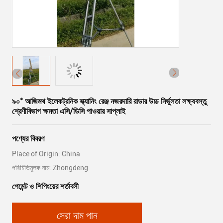
৯০° আজিমথ ইলেকট্রনিক স্ক্যানিং রেঞ্জ নজরদারি রাডার উচ্চ নির্ভুলতা লক্ষ্যবস্তু
শ্রেণীবিভাগ ক্ষমতা এসি/ডিসি পাওয়ার সাপ্লাই
পণ্যের বিবরণ
Place of Origin: China
পরিচিতিমুলক নাম: Zhongdeng
পেমেন্ট ও শিপিংয়ের শর্তাবলী
সেরা দাম পান