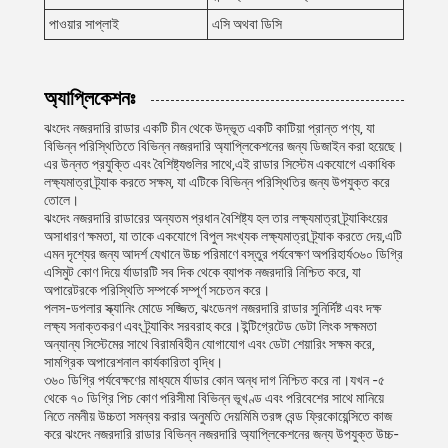
পাওয়ার সাপ্লাই
এসি অথবা ডিসি
অ্যাপ্লিকেশনঃ
ঝংদেং নজরদারি রাডার একটি চীন থেকে উদ্ভূত একটি কাটিয়া প্রান্ত পণ্য, যা
বিভিন্ন পরিস্থিতিতে বিভিন্ন নজরদারি অ্যাপ্লিকেশনের জন্য ডিজাইন করা হয়েছে।
এর উন্নত প্রযুক্তি এবং বৈশিষ্ট্যগুলির সাথে,এই রাডার সিস্টেম একযোগে একাধিক
লক্ষ্যমাত্রা ট্র্যাক করতে সক্ষম, যা এটিকে বিভিন্ন পরিস্থিতির জন্য উপযুক্ত করে
তোলে।
ঝংদেং নজরদারি রাডারের অন্যতম প্রধান বৈশিষ্ট্য হল তার লক্ষ্যমাত্রা ট্র্যাকিংয়ের
অসাধারণ ক্ষমতা, যা তাকে একযোগে বিপুল সংখ্যক লক্ষ্যমাত্রা ট্র্যাক করতে দেয়,এটি
এমন দৃশ্যের জন্য আদর্শ যেখানে উচ্চ পরিমাণে বস্তুর পর্যবেক্ষণ অপরিহার্য৩৬০ ডিগ্রি
এসিমুট কোণ দিয়ে র্যাডারটি সব দিক থেকে ব্যাপক নজরদারি নিশ্চিত করে, যা
অপারেটরকে পরিস্থিতি সম্পর্কে সম্পূর্ণ সচেতন করে।
পলস-ডপলার স্ক্যানিং মোডে সজ্জিত, ঝংডেনগ নজরদারি রাডার সুনির্দিষ্ট এবং দক্ষ
লক্ষ্য সনাক্তকরণ এবং ট্র্যাকিং সরবরাহ করে।ইন্টিগ্রেটেড ডেটা লিংক সক্ষমতা
অন্যান্য সিস্টেমের সাথে বিরামবিহীন যোগাযোগ এবং ডেটা শেয়ারিং সক্ষম করে,
সামগ্রিক অপারেশনাল কার্যকারিতা বৃদ্ধি।
৩৬০ ডিগ্রি পর্যবেক্ষণের মাধ্যমে র্যাডার কোন অন্ধ দাগ নিশ্চিত করে না।যখন -৫
থেকে ৭০ ডিগ্রি পিচ কোণ পরিসীমা বিভিন্ন ভূখণ্ড এবং পরিবেশের সাথে মানিয়ে
নিতে নমনীয় উচ্চতা সমন্বয় করার অনুমতি দেয়মিমি তরঙ্গ বেন্ড ফ্রিকোয়েন্সিতে কাজ
করে ঝংদেং নজরদারি রাডার বিভিন্ন নজরদারি অ্যাপ্লিকেশনের জন্য উপযুক্ত উচ্চ-