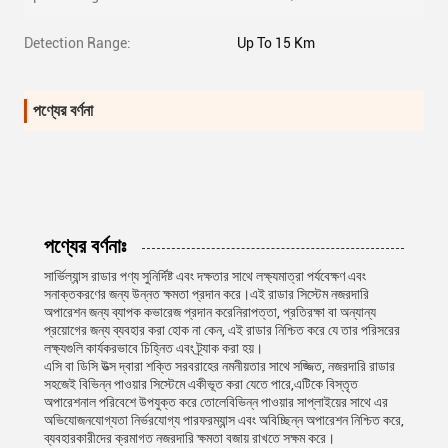
Detection Range:
Up To 15 Km
পণ্যের বর্ণনা
পণ্যের বর্ণনাঃ
সার্ভিল্যান্স রাডার পণ্য সুনির্দিষ্ট এবং দক্ষতার সাথে লক্ষ্যমাত্রা পর্যবেক্ষণ এবং
সনাক্তকরণের জন্য উন্নত ক্ষমতা প্রদান করে।এই রাডার সিস্টেম নজরদারি
অপারেশন জন্য ব্যাপক কভারেজ প্রদান করেনিরাপত্তা, প্রতিরক্ষা বা অন্যান্য
প্রয়োগের জন্য ব্যবহার করা হোক না কেন, এই রাডার নিশ্চিত করে যে তার পরিসরের
লক্ষ্যগুলি কার্যকরভাবে চিহ্নিত এবং ট্র্যাক করা হয়।
এসি বা ডিসি উত্স দ্বারা শক্তি সরবরাহের নমনীয়তার সাথে সজ্জিত, নজরদারি রাডার
সহজেই বিভিন্ন পাওয়ার সিস্টেমে একীভূত করা যেতে পারে,এটিকে বিস্তৃত
অপারেশনাল পরিবেশে উপযুক্ত করে তোলেবিভিন্ন পাওয়ার সাপ্লাইয়ের সাথে এর
অভিযোজনযোগ্যতা নির্ভরযোগ্য পারফরম্যান্স এবং অবিচ্ছিন্ন অপারেশন নিশ্চিত করে,
ব্যবহারকারীদের ক্রমাগত নজরদারি ক্ষমতা বজায় রাখতে সক্ষম করে।