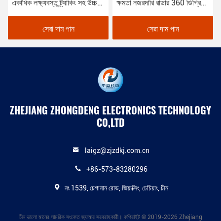
একাধিক লক্ষ্যবস্তু ট্র্যাকিং সহ উচ্চ
ক্ষমতা নজরদারি রাডার 360 ডিগ্রি
নির্ভুলতা কম উচ্চতা রাডার
কভারেজ এবং Azimuth
ইলেকট্রনিক স্ক্যানিং রেঞ্জ 90 °
সেরা দাম পান
সেরা দাম পান
ZHEJIANG ZHONGDENG ELECTRONICS TECHNOLOGY
CO,LTD
laigz@zjzdkj.com.cn
+86-573-83280296
নং 1539, চেগানান রোড, জিয়াক্সিং, চেচিয়াং, চীন
চীন ভালো মানের সামরিক সংকেত জ্যামার সরবরাহকারী। কপিরাইট © 2019-2026 Zhejiang