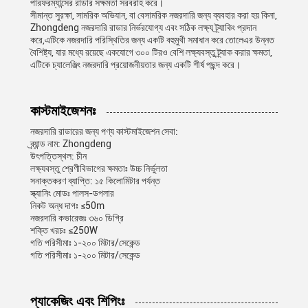
পারফরম্যান্সের রাডার সক্ষমতা সরবরাহ করে।
সীমান্ত সুরক্ষা, সামরিক অভিযান, বা বেসামরিক নজরদারি জন্য ব্যবহার করা হয় কিনা,
Zhongdeng নজরদারি রাডার নির্ভরযোগ্য এবং সঠিক লক্ষ্য ট্র্যাকিং প্রদান
করে,এটিকে নজরদারি পরিস্থিতির জন্য একটি বহুমুখী সমাধান করে তোলেএর উন্নত
বৈশিষ্ট্য, যার মধ্যে রয়েছে একযোগে ৩০০ টিরও বেশি লক্ষ্যবস্তু ট্র্যাক করার ক্ষমতা,
এটিকে চ্যালেঞ্জিং নজরদারি প্রয়োজনীয়তার জন্য একটি শীর্ষ পছন্দ করে।
কাস্টমাইজেশনঃ
নজরদারি রাডারের জন্য পণ্য কাস্টমাইজেশন সেবা:
ব্র্যান্ড নাম: Zhongdeng
উৎপত্তিস্থল: চীন
লক্ষ্যবস্তু শ্রেণীবিভাগের ক্ষমতাঃ উচ্চ নির্ভুলতা
সনাক্তকরণ ব্যাপ্তি: ১৫ কিলোমিটার পর্যন্ত
স্ক্যানিং মোডঃ পালস-ডপলার
নিকট অন্ধ দাগঃ ≤50m
নজরদারি কভারেজঃ ৩৬০ ডিগ্রি
শক্তি খরচঃ ≤250W
গতি পরিসীমাঃ ১-২০০ মিটার/সেকেন্ড
গতি পরিসীমাঃ ১-২০০ মিটার/সেকেন্ড
প্যাকেজিং এবং শিপিংঃ