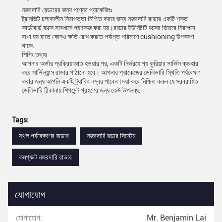
নজরদারি রেডারের জন্য পণ্যের প্যাকেজিংঃ
ট্রানজিট চলাকালীন নিরাপত্তা নিশ্চিত করার জন্য নজরদারি রাডার একটি শক্ত
কার্ডবোর্ড বাক্সে সাবধানে প্যাকেজ করা হয়।রাডার ইউনিটটি বক্সের ভিতরে নিরাপদে
রাখা হয় যাতে কোনও ক্ষতি রোধ করতে পর্যাপ্ত পরিমাণে cushioning উপকরণ
থাকে.
শিপিং তথ্যঃ
আপনার অর্ডার প্রক্রিয়াজাত হওয়ার পর, একটি নির্ভরযোগ্য কুরিয়ার সার্ভিস ব্যবহার
করে সার্ভিল্যান্স রাডার পাঠানো হবে। আপনার প্যাকেজের ডেলিভারি স্থিতি পর্যবেক্ষণ
করার জন্য আপনি একটি ট্র্যাকিং নম্বর পাবেন।দয়া করে নিশ্চিত করুন যে সরবরাহিত
ডেলিভারি ঠিকানায় শিপমেন্ট গ্রহণের জন্য কেউ উপলব্ধ.
Tags:
স্থল পর্যবেক্ষণের রাডার
নজরদারি রডার সিস্টেম
কমপ্যাক্ট নজরদারি রাডার
যোগাযোগ
যোগাযোগ:
Mr. Benjamin Lai