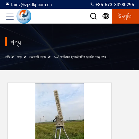
laigz@zjzdkj.com.cn
+86-573-83280296
উদ্ধৃতি
পণ্য
>
>
>
বাড়ি
পণ্য
নজরদারি রাডার
৯০° আজিমথ ইলেকট্রনিক স্ক্যানিং রেঞ্জ নজরদারি রাডার উচ্চ নির্ভুলতা লক্ষ্যবস্তু শ্রেণীবিভাগ ক্ষমতা এসি/ডিসি পাওয়ার সাপ্লাই