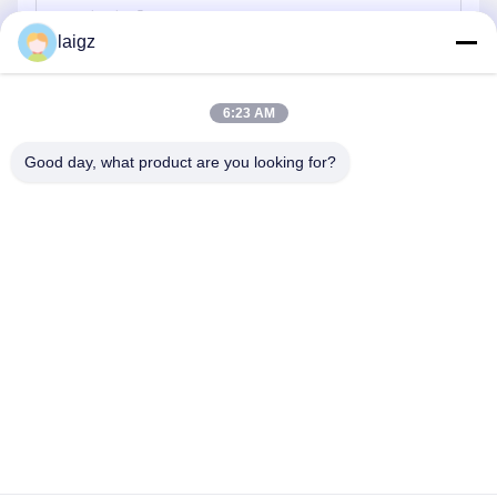
laigz
পাঠান
6:23 AM
Good day, what product are you looking for?
ZHEJIANG ZHONGDENG ELECTRONICS TECHNOLOGY
CO,LTD
laigz@zjzdkj.com.cn
+86-573-83280296
নং 1539, চেগানান রোড, জিয়াক্সিং, চেচিয়াং, চীন