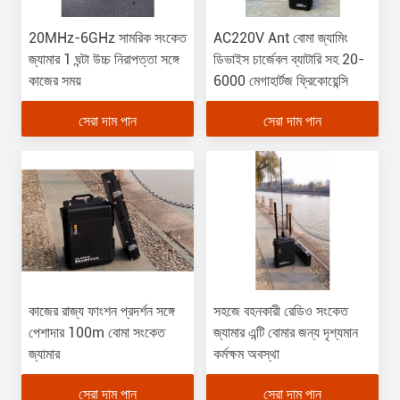
20MHz-6GHz সামরিক সংকেত
AC220V Ant বোমা জ্যামিং
জ্যামার 1 ঘন্টা উচ্চ নিরাপত্তা সঙ্গে
ডিভাইস চার্জেবল ব্যাটারি সহ 20-
কাজের সময়
6000 মেগাহার্টজ ফ্রিকোয়েন্সি
সেরা দাম পান
সেরা দাম পান
কাজের রাজ্য ফাংশন প্রদর্শন সঙ্গে
সহজে বহনকারী রেডিও সংকেত
পেশাদার 100m বোমা সংকেত
জ্যামার এন্টি বোমার জন্য দৃশ্যমান
জ্যামার
কর্মক্ষম অবস্থা
সেরা দাম পান
সেরা দাম পান