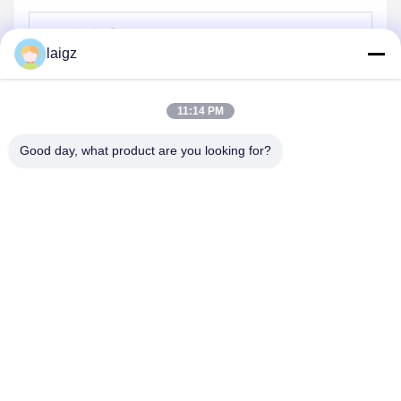
laigz
পাঠান
11:14 PM
Good day, what product are you looking for?
ZHEJIANG ZHONGDENG ELECTRONICS TECHNOLOGY
CO,LTD
laigz@zjzdkj.com.cn
+86-573-83280296
নং 1539, চেগানান রোড, জিয়াক্সিং, চেচিয়াং, চীন