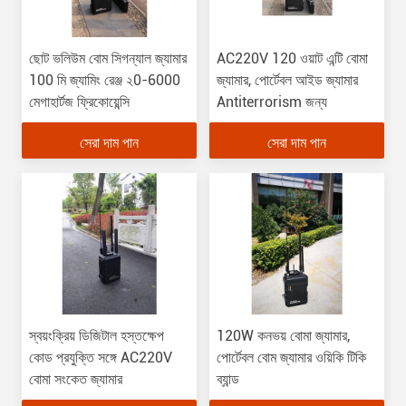
ছোট ভলিউম বোম সিগন্যাল জ্যামার
AC220V 120 ওয়াট এন্টি বোমা
100 মি জ্যামিং রেঞ্জ ২0-6000
জ্যামার, পোর্টেবল আইড জ্যামার
মেগাহার্টজ ফ্রিকোয়েন্সি
Antiterrorism জন্য
সেরা দাম পান
সেরা দাম পান
স্বয়ংক্রিয় ডিজিটাল হস্তক্ষেপ
120W কনভয় বোমা জ্যামার,
কোড প্রযুক্তি সঙ্গে AC220V
পোর্টেবল বোম জ্যামার ওয়িকি টিকি
বোমা সংকেত জ্যামার
ব্যান্ড