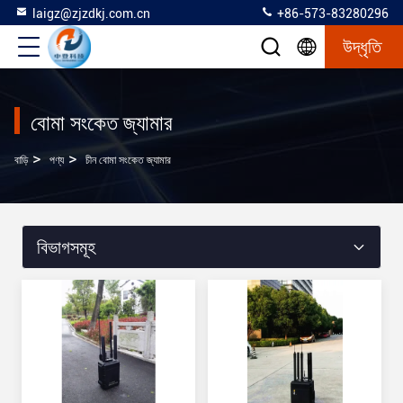
laigz@zjzdkj.com.cn
+86-573-83280296
উদ্ধৃতি
বোমা সংকেত জ্যামার
>
>
বাড়ি
পণ্য
চীন বোমা সংকেত জ্যামার
বিভাগসমূহ