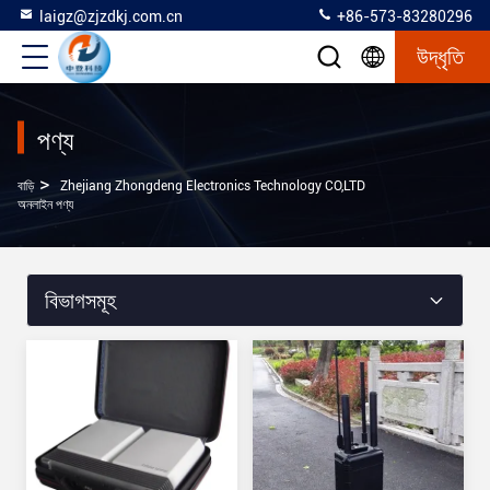
laigz@zjzdkj.com.cn
+86-573-83280296
উদ্ধৃতি
পণ্য
>
বাড়ি
Zhejiang Zhongdeng Electronics Technology CO,LTD
অনলাইন পণ্য
বিভাগসমূহ