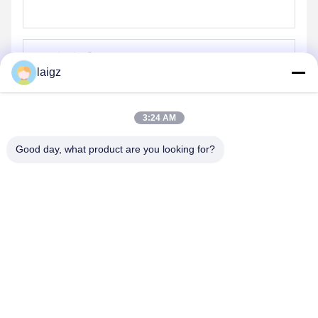
laigz
পাঠান
3:24 AM
Good day, what product are you looking for?
ZHEJIANG ZHONGDENG ELECTRONICS TECHNOLOGY
CO,LTD
laigz@zjzdkj.com.cn
+86-573-83280296