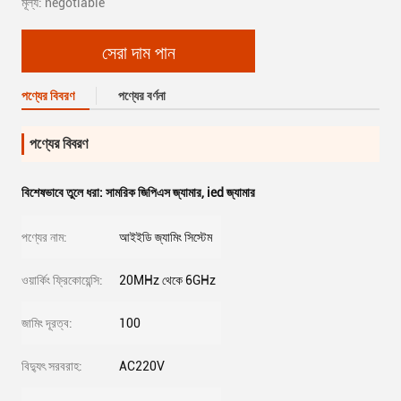
মূল্য: negotiable
সেরা দাম পান
পণ্যের বিবরণ
পণ্যের বর্ণনা
পণ্যের বিবরণ
বিশেষভাবে তুলে ধরা:
সামরিক জিপিএস জ্যামার
,
ied জ্যামার
পণ্যের নাম:
আইইডি জ্যামিং সিস্টেম
ওয়ার্কিং ফ্রিকোয়েন্সি:
20MHz থেকে 6GHz
জামিং দূরত্ব:
100
বিদ্যুৎ সরবরাহ:
AC220V