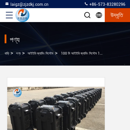
laigz@zjzdkj.com.cn
+86-573-83280296
উদ্ধৃতি
পণ্য
>
>
>
বাড়ি
পণ্য
আইইডি জ্যামিং সিস্টেম
100 মি আইইডি জ্যামিং সিস্টেম 120W নিম্ন আউটপুট শক্তি দেশ সুরক্ষা সুরক্ষা জন্য