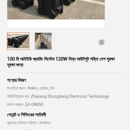
100 মি আইইডি জ্যামিং সিস্টেম 120W নিম্ন আউটপুট শক্তি দেশ সুরক্ষা
সুরক্ষা জন্য
পণ্যের বিবরণ
উৎপত্তি স্থল: জিয়াক্সিং, চেচিয়াং, চীন
পরিচিতিমুলক নাম: Zhejiang Zhongdeng Electronic Technology
মডেল নম্বার: Zd-GR050
পেমেন্ট ও শিপিংয়ের শর্তাবলী
ন্যূনতম চাহিদার পরিমাণ: কোনটাতে