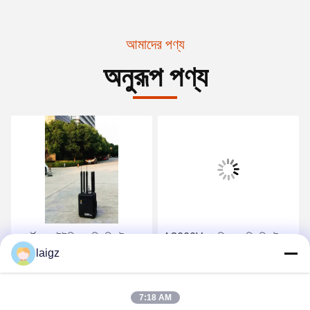
আমাদের পণ্য
অনুরূপ পণ্য
পোর্টেবল আইইডি জ্যামিং সিস্টেম
AC220V সামরিক জ্যামিং সিস্টেম,
20MHz-6GHz ওয়িকি টিকি ব্যান্ড
laigz
পোর্টেবল বোমা জ্যামার 100 মি
সঙ্গে ওয়ার্কিং ফ্রিকোয়েন্সি
জ্যামিং দূরত্ব
সেরা দাম পান
সেরা দাম পান
7:18 AM