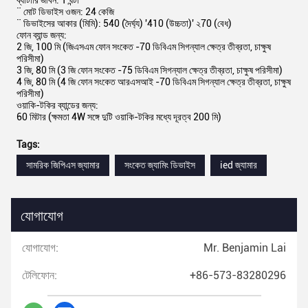
ব্যাটারি জীবন: 1 ঘন্টা
¨ মোট ডিভাইস ওজন: 24 কেজি
¨ ডিভাইসের আকার (মিমি): 540 (দৈর্ঘ্য) '410 (উচ্চতা)' ২70 (বেধ)
ফোন ব্যান্ড জন্য:
2 জি, 100 মি (জিএসএম ফোন সংকেত -70 ডিবিএম সিগন্যাল ক্ষেত্র তীব্রতা, চাক্ষুষ
পরিসীমা)
3 জি, 80 মি (3 জি ফোন সংকেত -75 ডিবিএম সিগন্যাল ক্ষেত্র তীব্রতা, চাক্ষুষ পরিসীমা)
4 জি, 80 মি (4 জি ফোন সংকেত আরএসআই -70 ডিবিএম সিগন্যাল ক্ষেত্র তীব্রতা, চাক্ষুষ
পরিসীমা)
ওয়াকি-টকির ব্যান্ডের জন্য:
60 মিটার (ক্ষমতা 4W সঙ্গে দুটি ওয়াকি-টকির মধ্যে দূরত্ব 200 মি)
Tags:
সামরিক জিপিএস জ্যামার
সংকেত জ্যামিং ডিভাইস
ied জ্যামার
যোগাযোগ
যোগাযোগ:
Mr. Benjamin Lai
টেলিফোন:
+86-573-83280296