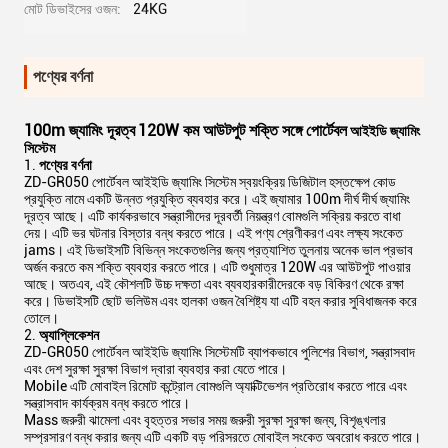
মোট ডিভাইসের ওজন:
24KG
পণ্যের বর্ণনা
100m জ্যামিং দূরত্ব
120W কম আউটপুট শক্তি সঙ্গে
পোর্টেবল
আইইডি জ্যামিং
সিস্টেম
পণ্যের বর্ণনা
ZD-GR050 পোর্টেবল আইইডি জ্যামিং সিস্টেম স্বয়ংক্রিয় ডিজিটাল হস্তক্ষেপ কোড
প্রযুক্তি নামে একটি উন্নত প্রযুক্তি ব্যবহার করে। এই জ্যামার 100m দীর্ঘ দীর্ঘ জ্যামিং
দূরত্ব আছে। এটি কার্যকরভাবে সন্ত্রাসীদের দূরবর্তী নিয়ন্ত্রণ বোমগুলি সক্রিয় করতে বাধা
দেয়। এটি ভর ঘটনার বিস্তার বন্ধ করতে পারে। এই পণ্য শ্রেণীকরণ এবং লক্ষ্য সংকেত
jams। এই ডিভাইসটি বিভিন্ন সংকেতগুলির জন্য প্রত্যাশিত তুলনায় অনেক ভাল প্রভাব
অর্জন করতে কম শক্তি ব্যবহার করতে পারে। এটি শুধুমাত্র 120W এর আউটপুট পাওয়ার
আছে। অতএব, এই কৌশলটি উচ্চ দক্ষতা এবং ব্যবহারকারীদেরকে বড় বিকিরণ থেকে রক্ষা
করে। ডিভাইসটি ছোট ভলিউম এবং হালকা ওজন বৈশিষ্ট্য যা এটি বহন করার সুবিধাজনক করে
তোলে।
2.
অ্যাপ্লিকেশন
ZD-GR050 পোর্টেবল আইইডি জ্যামিং সিস্টেমটি ব্যাপকভাবে পুলিশের বিভাগ, সন্ত্রাসবাদ
এবং দেশ সুরক্ষা সুরক্ষা বিভাগ দ্বারা ব্যবহার করা যেতে পারে।
Mobile এটি মোবাইল রিমোট কন্ট্রোল বোমগুলি অ্যাক্টিভেশন প্রতিরোধ করতে পারে এবং
সন্ত্রাসবাদ কার্যক্রম বন্ধ করতে পারে।
Mass জরুরী ঝামেলা এবং বৃহত্তর সভার সময় জরুরী সুরক্ষা সুরক্ষা জন্য, বিশৃঙ্খলার
সম্প্রসারণ বন্ধ করার জন্য এটি একটি বড় পরিসরতে মোবাইল সংকেত অবরোধ করতে পারে।