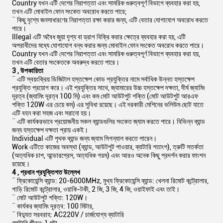
Country যখন এটি দেশের নিরাপত্তা এবং সামরিক গুরুত্বপূর্ণ বিভাগে ব্যবহার করা হয়,
তখন এটি মোবাইল ফোন সংকেত অবরোধ করতে পারে;
¨ কিছু দৃশ্যে জনসাধারণের নিরাপত্তা রক্ষা করার জন্য, এটি বেতার যোগাযোগ অবরোধ করতে
পারে।
Illegal এটি অবৈধ জুয়া দৃশ্য বা ড্রাগ বিক্রি করার ক্ষেত্রে ব্যবহার করা হয়, এটি
অপরাধীদের মধ্যে যোগাযোগ বন্ধ করার জন্য মোবাইল ফোন সংকেত অবরোধ করতে পারে।
Country যখন এটি দেশের নিরাপত্তা এবং সামরিক গুরুত্বপূর্ণ বিভাগে ব্যবহার করা হয়,
তখন এটি বেতার সংকেতকে অবরুদ্ধ করতে পারে।
3
, উপকারিতা
¨ এটি স্বয়ংক্রিয় ডিজিটাল হস্তক্ষেপ কোড প্রযুক্তির নামে সর্বাধিক উন্নত হস্তক্ষেপ
প্রযুক্তি প্রয়োগ করে। এই প্রযুক্তির সাথে, জ্যামারের উচ্চ হস্তক্ষেপ দক্ষতা, দীর্ঘ জ্যামিং
দূরত্ব (জ্যামিং দূরত্ব 100 মি) এবং কম মোট আউটপুট শক্তি (মোট আউটপুট আরএফ
শক্তি 120W এর চেয়ে কম) এর সুবিধা রয়েছে। এই দরকারী মেশিনের ভলিউম ছোট যাতে
এটি বহন করা সহজ এবং সরানো হয়।
¨ এটি কার্যকরভাবে প্রয়োজনীয় সকল ব্যান্ডগুলির সংকেত জ্যাম করতে পারে। বিভিন্ন ব্যান্ড
জন্য হস্তক্ষেপ দক্ষতা প্রায় একই।
Individual এটি পৃথক ব্যান্ড জন্য জ্যাম সিগন্যাল করতে পারেন।
Work এটিতে কাজের অবস্থা (ব্যান্ড, আউটপুট পাওয়ার, ব্যাটারি শতাংশ), ত্রুটি সতর্কতা
(অত্যধিক চাপ, আন্ডারপ্রেস, অত্যধিক গরম) এবং আরও অনেক কিছু প্রদর্শন করার ফাংশন
রয়েছে।
4
,
প্রধান প্রযুক্তিগত উল্লেখ
¨ ফ্রিকোয়েন্সি ব্যান্ড: 20-6000MHz, মুখ্য ফ্রিকোয়েন্সি ব্যান্ড: খেলনা রিমোট কন্ট্রোলার,
গাড়ি রিমোট কন্ট্রোলার, ওয়াকি-টকী, 2 জি, 3 জি, 4 জি, ওয়াইফাই এবং তাই।
¨ মোট আউটপুট শক্তি: 120W।
¨ কার্যকর জ্যামিং দূরত্ব: 100 মিটার,
¨ বিদ্যুত সরবরাহ: AC220V / চার্জযোগ্য ব্যাটারি