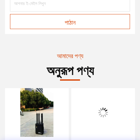
পাঠান
আমাদের পণ্য
অনুরূপ পণ্য