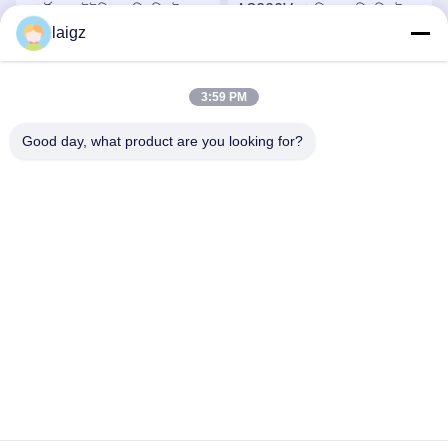
পোর্টেবল আইইডি জ্যামিং সিস্টেম
AC220V সামরিক জ্যামিং সিস্টেম,
20MHz-6GHz ওয়িকি টিকি ব্যান্ড
laigz
পোর্টেবল বোমা জ্যামার 100 মি
সঙ্গে ওয়ার্কিং ফ্রিকোয়েন্সি
জ্যামিং দূরত্ব
সেরা দাম পান
সেরা দাম পান
3:59 PM
Good day, what product are you looking for?
ZHEJIANG ZHONGDENG ELECTRONICS TECHNOLOGY
CO,LTD
laigz@zjzdkj.com.cn
+86-573-83280296
নং 1539, চেগানান রোড, জিয়াক্সিং, চেচিয়াং, চীন