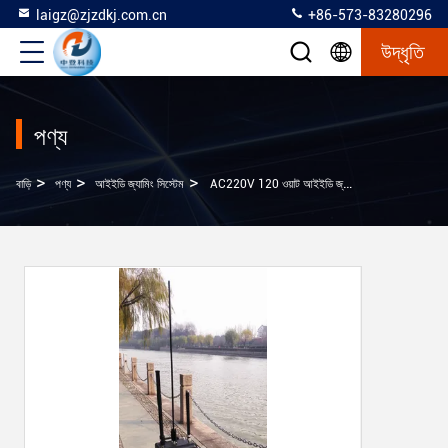
laigz@zjzdkj.com.cn
+86-573-83280296
উদ্ধৃতি
পণ্য
>
>
>
বাড়ি
পণ্য
আইইডি জ্যামিং সিস্টেম
AC220V 120 ওয়াট আইইডি জ্যামিং সিস্টেম, পন্টেবল আইড জ্যামার Antiterrorism জন্য