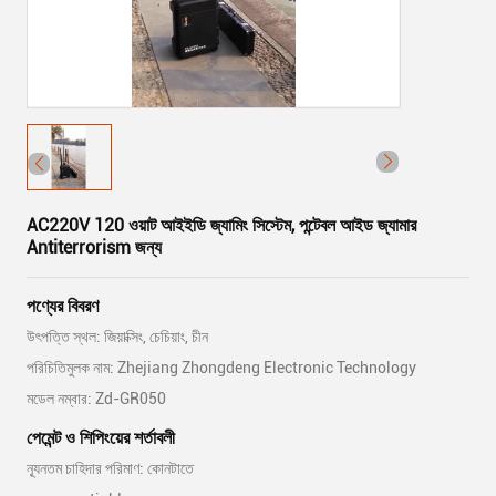
AC220V 120 ওয়াট আইইডি জ্যামিং সিস্টেম, পন্টেবল আইড জ্যামার
Antiterrorism জন্য
পণ্যের বিবরণ
উৎপত্তি স্থল: জিয়াক্সিং, চেচিয়াং, চীন
পরিচিতিমুলক নাম: Zhejiang Zhongdeng Electronic Technology
মডেল নম্বার: Zd-GR050
পেমেন্ট ও শিপিংয়ের শর্তাবলী
ন্যূনতম চাহিদার পরিমাণ: কোনটাতে