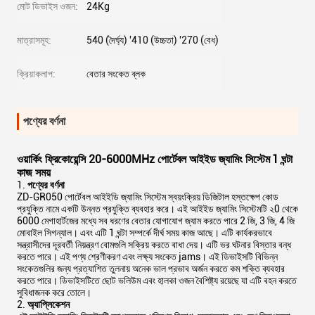
মোট ডিভাইস ওজন:
24Kg
মাত্রাসমূহ:
540 (দৈর্ঘ্য) '410 (উচ্চতা) '270 (বেধ)
ক্রিয়াকলাপ:
বেতার সংকেত ব্লক
পণ্যের বর্ণনা
ওয়ার্কিং ফ্রিকোয়েন্সি 20-6000MHz পোর্টেবল আইইড জ্যামিং সিস্টেম
1 ঘন্টা
কাজ সময়
পণ্যের বর্ণনা
ZD-GR050 পোর্টেবল আইইডি জ্যামিং সিস্টেম স্বয়ংক্রিয় ডিজিটাল হস্তক্ষেপ কোড
প্রযুক্তি নামে একটি উন্নত প্রযুক্তি ব্যবহার করে। এই আইইড জ্যামিং সিস্টেমটি ২0 থেকে
6000 মেগাহার্টজের মধ্যে সব ধরণের বেতার যোগাযোগ জ্যাম করতে পারে 2 জি, 3 জি, 4 জি
মোবাইল সিগন্যাল। এবং এটি 1 ঘন্টা সম্পর্কে দীর্ঘ সময় কাজ আছে। এটি কার্যকরভাবে
সন্ত্রাসীদের দূরবর্তী নিয়ন্ত্রণ বোমগুলি সক্রিয় করতে বাধা দেয়। এটি ভর ঘটনার বিস্তার বন্ধ
করতে পারে। এই পণ্য শ্রেণীকরণ এবং লক্ষ্য সংকেত jams। এই ডিভাইসটি বিভিন্ন
সংকেতগুলির জন্য প্রত্যাশিত তুলনায় অনেক ভাল প্রভাব অর্জন করতে কম শক্তি ব্যবহার
করতে পারে। ডিভাইসটিতে ছোট ভলিউম এবং হালকা ওজন বৈশিষ্ট্য রয়েছে যা এটি বহন করতে
সুবিধাজনক করে তোলে।
2.
অ্যাপ্লিকেশন