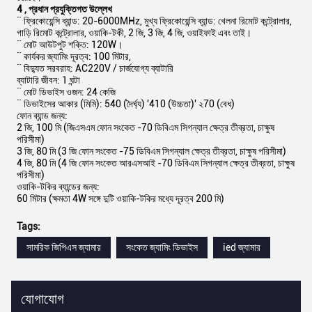
4
,
প্রধান প্রযুক্তিগত উল্লেখ
¨ ফ্রিকোয়েন্সি ব্যান্ড: 20-6000MHz, মুখ্য ফ্রিকোয়েন্সি ব্যান্ড: খেলনা রিমোট কন্ট্রোলার,
গাড়ি রিমোট কন্ট্রোলার, ওয়াকি-টকী, 2 জি, 3 জি, 4 জি, ওয়াইফাই এবং তাই।
¨ মোট আউটপুট শক্তি: 120W।
¨ কার্যকর জ্যামিং দূরত্ব: 100 মিটার,
¨ বিদ্যুত সরবরাহ: AC220V / চার্জযোগ্য ব্যাটারি
ব্যাটারি জীবন: 1 ঘন্টা
¨ মোট ডিভাইস ওজন: 24 কেজি
¨ ডিভাইসের আকার (মিমি): 540 (দৈর্ঘ্য) '410 (উচ্চতা)' ২70 (বেধ)
ফোন ব্যান্ড জন্য:
2 জি, 100 মি (জিএসএম ফোন সংকেত -70 ডিবিএম সিগন্যাল ক্ষেত্র তীব্রতা, চাক্ষুষ
পরিসীমা)
3 জি, 80 মি (3 জি ফোন সংকেত -75 ডিবিএম সিগন্যাল ক্ষেত্র তীব্রতা, চাক্ষুষ পরিসীমা)
4 জি, 80 মি (4 জি ফোন সংকেত আরএসআই -70 ডিবিএম সিগন্যাল ক্ষেত্র তীব্রতা, চাক্ষুষ
পরিসীমা)
ওয়াকি-টকির ব্যান্ডের জন্য:
60 মিটার (ক্ষমতা 4W সঙ্গে দুটি ওয়াকি-টকির মধ্যে দূরত্ব 200 মি)
Tags:
সামরিক জিপিএস জ্যামার
সংকেত জ্যামিং ডিভাইস
ied জ্যামার
যোগাযোগ