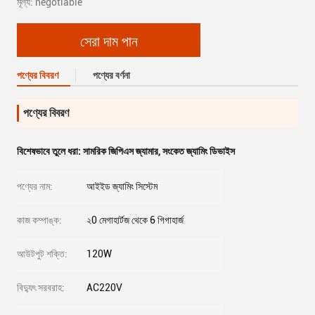
মূল্য: negotiable
সেরা দাম পান
পণ্যের বিবরণ
পণ্যের বর্ণনা
পণ্যের বিবরণ
বিশেষভাবে তুলে ধরা:
সামরিক জিপিএস জ্যামার
,
সংকেত জ্যামিং ডিভাইস
পণ্যের নাম:
আইইড জ্যামিং সিস্টেম
কাজ কম্পাঙ্ক:
২0 মেগাহার্টজ থেকে 6 গিগাহার্জ
আউটপুট শক্তি:
120W
বিদ্যুৎ সরবরাহ:
AC220V