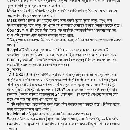
এই আইইডি জ্যামিং সিস্টেমটি ব্যাপকভাবে পুলিশের বিভাগ, সন্ত্রাসবাদ এবং দেশ নিরাপত্তা
সুরক্ষা বিভাগ দ্বারা ব্যবহার করা যেতে পারে।
Mobile এটি মোবাইল রিমোট কন্ট্রোল বোমগুলি অ্যাক্টিভেশন প্রতিরোধ করতে পারে এবং
সন্ত্রাসবাদ কার্যক্রম বন্ধ করতে পারে।
Mass জরুরী ঝামেলা এবং বৃহত্তর সভার সময় জরুরী সুরক্ষা সুরক্ষা জন্য, বিশৃঙ্খলার
সম্প্রসারণ বন্ধ করার জন্য এটি একটি বড় পরিসরতে মোবাইল সংকেত অবরোধ করতে পারে।
Country যখন এটি দেশের নিরাপত্তা এবং সামরিক গুরুত্বপূর্ণ বিভাগে ব্যবহার করা হয়,
তখন এটি মোবাইল ফোন সংকেত অবরোধ করতে পারে;
¨ কিছু দৃশ্যে জনসাধারণের নিরাপত্তা রক্ষা করার জন্য, এটি বেতার যোগাযোগ অবরোধ করতে
পারে।
Illegal এটি অবৈধ জুয়া দৃশ্য বা ড্রাগ বিক্রি করার ক্ষেত্রে ব্যবহার করা হয়, এটি
অপরাধীদের মধ্যে যোগাযোগ বন্ধ করার জন্য মোবাইল ফোন সংকেত অবরোধ করতে পারে।
Country যখন এটি দেশের নিরাপত্তা এবং সামরিক গুরুত্বপূর্ণ বিভাগে ব্যবহার করা হয়,
তখন এটি বেতার সংকেতকে অবরুদ্ধ করতে পারে।
3
, বৈশিষ্ট্য
¨ZD-GR050 পোর্টেবল আইইডি জ্যামিং সিস্টেম স্বয়ংক্রিয় ডিজিটাল হস্তক্ষেপ কোড
প্রযুক্তি নামে পরিচিত সবচেয়ে উন্নত হস্তক্ষেপ প্রযুক্তি প্রয়োগ করে। এই প্রযুক্তির
সাথে, জ্যামারটির উচ্চ হস্তক্ষেপ দক্ষতা, দীর্ঘ হস্তক্ষেপের দূরত্ব এবং কম মোট আউটপুট
শক্তি (মোট আউটপুট আরএফ শক্তি 120W এর চেয়ে কম), হালকা মোট ওজন (প্রধান
ডিভাইস (ভিতরে ব্যাটারি অন্তর্ভুক্ত) 24 কেজি কম। এই দরকারী মেশিনের ভলিউম ছোট
যাতে এটি বহন করা সহজ এবং সরানো হয়।
¨ এটি কার্যকরভাবে প্রয়োজনীয় সকল ব্যান্ডগুলির সংকেত জ্যাম করতে পারে। বিভিন্ন ব্যান্ড
জন্য হস্তক্ষেপ দক্ষতা প্রায় একই।
Individual এটি পৃথক ব্যান্ড জন্য জ্যাম সিগন্যাল করতে পারেন।
Work এটিতে কাজের অবস্থা (ব্যান্ড, আউটপুট পাওয়ার, ব্যাটারি শতাংশ), ত্রুটি সতর্কতা
(অত্যধিক চাপ, আন্ডারপ্রেস, অত্যধিক গরম) এবং আরও অনেক কিছু প্রদর্শন করার ফাংশন
রয়েছে।