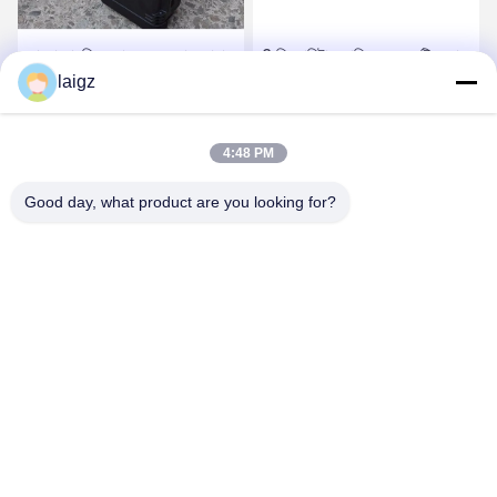
কালো সামরিক হ্যান্ডহেল্ড ড্রোন জামার
2 কিলোমিটার জামিং দূরত্ব এন্টি ড্রোন
একক ব্যক্তি জাম সমস্ত ড্রোন
জামার্স, ড্রোন আরএফ জামার 2.5 ঘন্টা
laigz
ফ্রিকোয়েন্সি
কাজের সময়
সেরা দাম পান
সেরা দাম পান
4:48 PM
Good day, what product are you looking for?
ZHEJIANG ZHONGDENG ELECTRONICS TECHNOLOGY
CO,LTD
laigz@zjzdkj.com.cn
+86-573-83280296