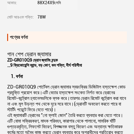
আকার:
88X24X9সেমি
মোট আরএফ শক্তি:
78W
পণ্যের বর্ণনা
গান শেপ ড্রোন জ্যামার
ZD-GR010Q9 ড্রোন জ্যামিং বন্দুক
9 ফ্রিকোয়েন্সি ব্যান্ড
, বড় কোণ, কম শক্তি, দীর্ঘ পরিসীমা
--
1. বর্ণনা
ZD-GR010Q9 পোর্টেবল ড্রোন জ্যামার স্বয়ংক্রিয় ডিজিটাল হস্তক্ষেপ কোড
প্রযুক্তি প্রয়োগ করে।এটি বেতার হস্তক্ষেপ সংকেত নির্গত করে ড্রোনের
রিমোট-কন্ট্রোল চ্যানেলগুলিকে ব্লক করে।তারপর ড্রোন রিমোট কন্ট্রোল করা যাবে
না এবং মূল উড়ন্ত পথ থেকে দূরে সরে যাবে।(ড্রোনটি অবতরণ করতে পারে বা
স্টার্টিং পয়েন্টে ফিরে যেতে পারে)।
এই জ্যামারটি ড্রোনের "নো ফ্লাই জোন" তৈরি করতে ব্যবহার করা যেতে পারে।
এটি বোমা সক্রিয়করণ, মাদক পরিবহন, কারাগার থেকে পালানো, সামরিক ঘাঁটি
গুপ্তচরবৃত্তি, লিফলেট বিতরণ, বিপজ্জনক বস্তু বিতরণ এবং অন্যান্য ক্ষতিকারক
কর্মের মতো অবৈধ কাজ করতে ড্রোন ব্যবহার করে অপরাধীদের প্রতিরোধ করতে