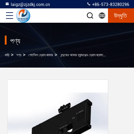
laigz@zjzdkj.com.cn
+86-573-83280296
উদ্ধৃতি
পণ্য
>
>
>
বাড়ি
পণ্য
পোর্টেবল ড্রোন জামার
বন্দুকের আকার হ্যান্ডহেল্ড ড্রোন জ্যামার বড় কোণ 1 কিমি দূরত্ব