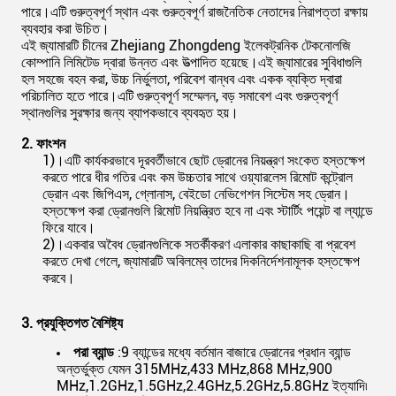
পারে।এটি গুরুত্বপূর্ণ স্থান এবং গুরুত্বপূর্ণ রাজনৈতিক নেতাদের নিরাপত্তা রক্ষায়
ব্যবহার করা উচিত।
এই জ্যামারটি চীনের Zhejiang Zhongdeng ইলেকট্রনিক টেকনোলজি
কোম্পানি লিমিটেড দ্বারা উন্নত এবং উত্পাদিত হয়েছে।এই জ্যামারের সুবিধাগুলি
হল সহজে বহন করা, উচ্চ নির্ভুলতা, পরিবেশ বান্ধব এবং একক ব্যক্তি দ্বারা
পরিচালিত হতে পারে।এটি গুরুত্বপূর্ণ সম্মেলন, বড় সমাবেশ এবং গুরুত্বপূর্ণ
স্থানগুলির সুরক্ষার জন্য ব্যাপকভাবে ব্যবহৃত হয়।
2. ফাংশন
1)।এটি কার্যকরভাবে দূরবর্তীভাবে ছোট ড্রোনের নিয়ন্ত্রণ সংকেত হস্তক্ষেপ
করতে পারে ধীর গতির এবং কম উচ্চতার সাথে ওয়্যারলেস রিমোট কন্ট্রোল
ড্রোন এবং জিপিএস, গ্লোনাস, বেইডো নেভিগেশন সিস্টেম সহ ড্রোন।
হস্তক্ষেপ করা ড্রোনগুলি রিমোট নিয়ন্ত্রিত হবে না এবং স্টার্টিং পয়েন্ট বা ল্যান্ডে
ফিরে যাবে।
2)।একবার অবৈধ ড্রোনগুলিকে সতর্কীকরণ এলাকার কাছাকাছি বা প্রবেশ
করতে দেখা গেলে, জ্যামারটি অবিলম্বে তাদের দিকনির্দেশনামূলক হস্তক্ষেপ
করবে।
3. প্রযুক্তিগত বৈশিষ্ট্য
পরা ব্যান্ড
:9 ব্যান্ডের মধ্যে বর্তমান বাজারে ড্রোনের প্রধান ব্যান্ড
অন্তর্ভুক্ত যেমন 315MHz,433 MHz,868 MHz,900
MHz,1.2GHz,1.5GHz,2.4GHz,5.2GHz,5.8GHz ইত্যাদি৷