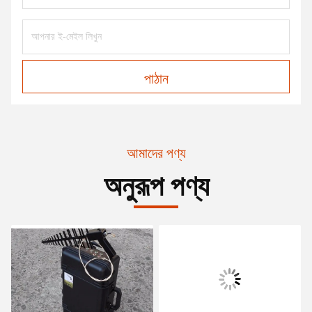
পাঠান
আমাদের পণ্য
অনুরূপ পণ্য