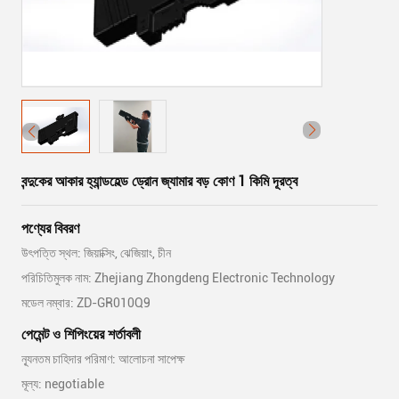
বন্দুকের আকার হ্যান্ডহেল্ড ড্রোন জ্যামার বড় কোণ 1 কিমি দূরত্ব
পণ্যের বিবরণ
উৎপত্তি স্থল: জিয়াক্সিং, ঝেজিয়াং, চীন
পরিচিতিমুলক নাম: Zhejiang Zhongdeng Electronic Technology
মডেল নম্বার: ZD-GR010Q9
পেমেন্ট ও শিপিংয়ের শর্তাবলী
ন্যূনতম চাহিদার পরিমাণ: আলোচনা সাপেক্ষ
মূল্য: negotiable