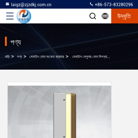
laigz@zjzdkj.com.cn
+86-573-83280296
উদ্ধৃতি
পণ্য
>
>
>
বাড়ি
পণ্য
মোবাইল ফোন সংকেত জ্যামার
মোবাইল সেলুলার ফোন সিগন্যাল জ্যামার ওয়াইফাই 3G 4G 5G LTE ব্লুটুথ জ্যাম করতে পারে