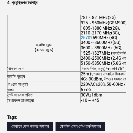
4. প্রযুক্তিগত বৈশিষ্ট্য
781～821MHz(2G)
925～960MHz(GSM900),
1805-1880 MHz(2G),
2110-2170 MHz(3G),
2570
2690MHz (4G)
3400～3600MHz(5G),
জ্যামিং ব্যান্ড
3600～3800MHz (5G),
(কাতার ব্যান্ড)
1525-1627MHz (স্যাটেলাইট টেল
2400-2500MHz (2.4G ওয়াইফাই
5150-5850MHz (5.8G ওয়াইফা
বিকিরণ কোণ
দিকনির্দেশক, অনুভূমিক কোণ 75°
25m (দৃশ্যমান, মোবাইল সিগন্যা
জ্যামিং দূরত্ব
4G:-90dBm, উপরের সমস্ত ডেটা মো
পাওয়ার সাপ্লাই
220VAC±20%,50-60Hz / UP
ওজন
5 কেজি
মোট আরএফ শক্তি
30W±1dbm
অপারেশন তাপমাত্রা
-10 ~ +45
Tags:
মোবাইল ফোন ব্লকার জ্যামার
মোবাইল ফোন নেটওয়ার্ক জ্যামার