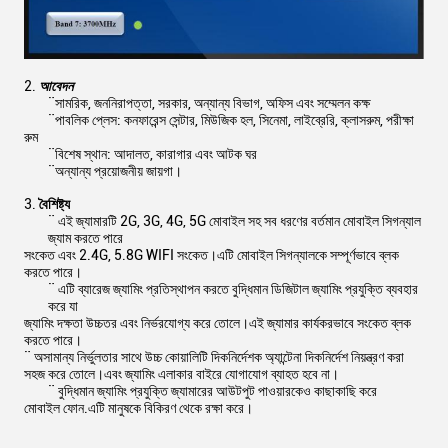
আবেদন
¨সামরিক, জননিরাপত্তা, সরকার, অন্যান্য বিভাগ, অফিস এবং সম্মেলন কক্ষ
¨পাবলিক প্লেস: কনফারেন্স সেন্টার, মিউজিক হল, সিনেমা, লাইব্রেরি, ক্লাসরুম, পরীক্ষা
রুম
¨বিশেষ স্থান: আদালত, কারাগার এবং আটক ঘর
¨অন্যান্য প্রয়োজনীয় জায়গা।
বৈশিষ্ট্য
¨ এই জ্যামারটি 2G, 3G, 4G, 5G মোবাইল সহ সব ধরণের বর্তমান মোবাইল সিগন্যাল
জ্যাম করতে পারে
সংকেত এবং 2.4G, 5.8G WIFI সংকেত।এটি মোবাইল সিগন্যালকে সম্পূর্ণভাবে ব্লক
করতে পারে।
¨ এটি ব্যারেজ জ্যামিং প্রতিস্থাপন করতে বুদ্ধিমান ডিজিটাল জ্যামিং প্রযুক্তি ব্যবহার
করে যা
জ্যামিং দক্ষতা উচ্চতর এবং নির্ভরযোগ্য করে তোলে।এই জ্যামার কার্যকরভাবে সংকেত ব্লক
করতে পারে।
¨ অসামান্য নির্ভুলতার সাথে উচ্চ কোয়ালিটি দিকনির্দেশক অ্যান্টেনা দিকনির্দেশ নিয়ন্ত্রণ করা
সহজ করে তোলে।এবং জ্যামিং এলাকার বাইরে যোগাযোগ ব্যাহত হবে না।
¨ বুদ্ধিমান জ্যামিং প্রযুক্তি জ্যামারের আউটপুট পাওয়ারকেও কাছাকাছি করে
মোবাইল ফোন.এটি মানুষকে বিকিরণ থেকে রক্ষা করে।