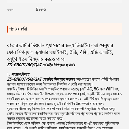
ওজন:
5 কেজি
পণ্যের বর্ণনা
কাতার এমিরি দিওয়ান প্যালেসের জন্য ডিজাইন করা সেলুয়ার
ফোন সিগন্যাল জ্যামার ওয়াইফাই, 3জি, 4জি, 5জি এলটিই,
ব্লুটুথ ইত্যাদি জ্যাম করতে পারে
ZD-GR001/5G/QAT মোবাইল সিগন্যাল জ্যামার
সাধারণ বিবরণ
ZD-GR001/5G/QAT মোবাইল সিগন্যাল জ্যামার
উচ্চ-স্তরের কাতার এমিরি দিওয়ান
প্রাসাদ সম্মেলন কক্ষের জন্য বিশেষভাবে ডিজাইন ও তৈরি করা হয়েছে।
পণ্যটি বুদ্ধিমান ডিজিটাল জ্যামিং প্রযুক্তি প্রয়োগ করেছে।এটি 4G, 5G এবং WIFI সহ
সমস্ত ধরণের বর্তমান মোবাইল সিগন্যাল জ্যাম করতে পারে।এই পণ্যটি বিভিন্ন লক্ষ্য সংকেত
শ্রেণীবদ্ধ করতে পারে এবং তারপর তাদের জ্যাম করতে পারে।এটি দীর্ঘ জ্যামিং দূরত্ব অর্জন
করতে কম শক্তি ব্যবহার করে।অতএব, এই কৌশলটির উচ্চ দক্ষতা রয়েছে এবং
ব্যবহারকারীদের বড় বিকিরণ থেকে রক্ষা করে।আমাদের কোম্পানি জ্যামিং সিস্টেমের জন্য
সেন্টার মনিটর ইন্টারফেস ডিজাইন করে যাতে ব্যবহারকারীদের প্রাসাদের প্রতিটি মজলিস কক্ষে
সমস্ত জ্যামার পরিচালনা করতে সহায়তা করে।
ডিভাইসটিতে ছোট ভলিউম এবং হালকা ওজনের বৈশিষ্ট্য রয়েছে যা এটি বহন করা সুবিধাজনক
করে তোলে। এই পণ্যটি জাতি প্রতিরক্ষা, সামরিক তথ্য, সরকারী বিভাগ এবং অন্যান্য