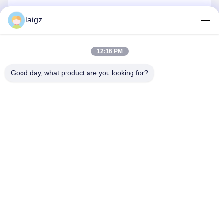
laigz
পাঠান
12:16 PM
Good day, what product are you looking for?
ZHEJIANG ZHONGDENG ELECTRONICS TECHNOLOGY
CO,LTD
laigz@zjzdkj.com.cn
+86-573-83280296
নং 1539, চেগানান রোড, জিয়াক্সিং, চেচিয়াং, চীন