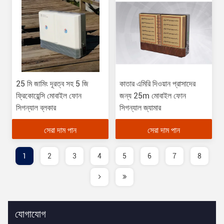
25 মি জামিং দূরত্ব সহ 5 জি
কাতার এমিরি দিওয়ান প্রাসাদের
ফ্রিকোয়েন্সি মোবাইল ফোন
জন্য 25m মোবাইল ফোন
সিগন্যাল ব্লকার
সিগন্যাল জ্যামার
সেরা দাম পান
সেরা দাম পান
1
2
3
4
5
6
7
8
যোগাযোগ