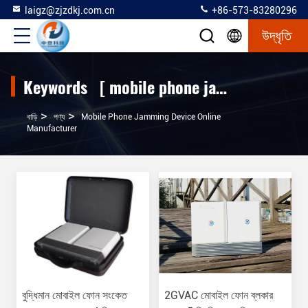
laigz@zjzdkj.com.cn
+86-573-83280296
উদ্ধৃতি
Keywords [ mobile phone jamming device ] Match 94 পণ্য
>
>
বাড়ি
পণ্য
Mobile Phone Jamming Device Online
Manufacturer
বুদ্ধিমান মোবাইল ফোন সংকেত
2GVAC মোবাইল ফোন ব্লকার