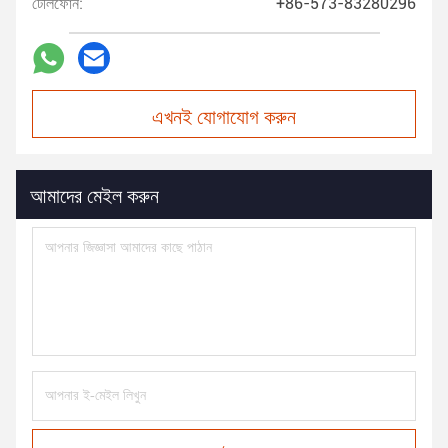
টেলিফোন:
+86-573-83280296
এখনই যোগাযোগ করুন
আমাদের মেইল করুন