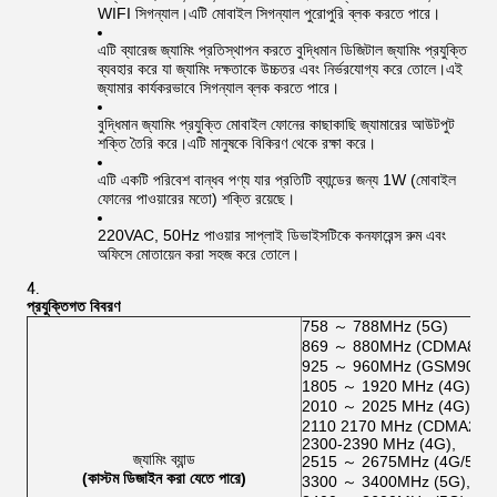
WIFI সিগন্যাল।এটি মোবাইল সিগন্যাল পুরোপুরি ব্লক করতে পারে।
এটি ব্যারেজ জ্যামিং প্রতিস্থাপন করতে বুদ্ধিমান ডিজিটাল জ্যামিং প্রযুক্তি
ব্যবহার করে যা জ্যামিং দক্ষতাকে উচ্চতর এবং নির্ভরযোগ্য করে তোলে।এই
জ্যামার কার্যকরভাবে সিগন্যাল ব্লক করতে পারে।
বুদ্ধিমান জ্যামিং প্রযুক্তি মোবাইল ফোনের কাছাকাছি জ্যামারের আউটপুট
শক্তি তৈরি করে।এটি মানুষকে বিকিরণ থেকে রক্ষা করে।
এটি একটি পরিবেশ বান্ধব পণ্য যার প্রতিটি ব্যান্ডের জন্য 1W (মোবাইল
ফোনের পাওয়ারের মতো) শক্তি রয়েছে।
220VAC, 50Hz পাওয়ার সাপ্লাই ডিভাইসটিকে কনফারেন্স রুম এবং
অফিসে মোতায়েন করা সহজ করে তোলে।
প্রযুক্তিগত বিবরণ
758 ～ 788MHz (5G)
869 ～ 880MHz (CDMA800/
925 ～ 960MHz (GSM900/3
1805 ～ 1920 MHz (4G),
2010 ～ 2025 MHz (4G),
2110 2170 MHz (CDMA200
2300-2390 MHz (4G),
জ্যামিং ব্যান্ড
2515 ～ 2675MHz (4G/5G)
(কাস্টম ডিজাইন করা যেতে পারে)
3300 ～ 3400MHz (5G),