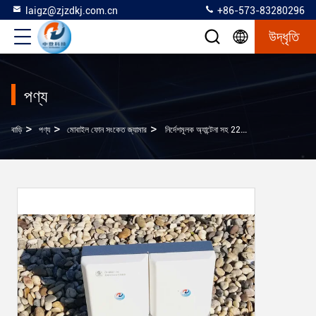
laigz@zjzdkj.com.cn
+86-573-83280296
উদ্ধৃতি
পণ্য
>
>
>
বাড়ি
পণ্য
মোবাইল ফোন সংকেত জ্যামার
নির্দেশমূলক অ্যান্টেনা সহ 220VAC 50Hz মোবাইল ফোন সিগন্যাল ব্লকার