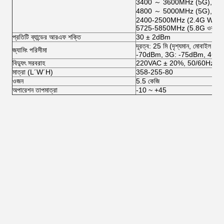
3400 ～ 3600MHz (5G),
4800 ～ 5000MHz (5G),
2400-2500MHz (2.4G WiFi)
5725-5850MHz (5.8G ওয়াইফ
প্রতিটি ব্যান্ডের আরএফ শক্তি
30 ± 2dBm
দূরত্ব: 25 মি (দৃশ্যমান, মোবাইল
জ্যামিং পরিসীমা
-70dBm, 3G: -75dBm, 4G: 
বিদ্যুৎ সরবরাহ
220VAC ± 20%, 50/60Hz
মাত্রা (L´W´H)
358-255-80
ওজন
5.5 কেজি
অপারেশন তাপমাত্রা
-10 ~ +45