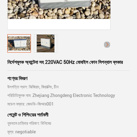
নির্দেশমূলক অ্যান্টেনা সহ 220VAC 50Hz মোবাইল ফোন সিগন্যাল ব্লকার
পণ্যের বিবরণ
উৎপত্তি স্থল: ঝিজিয়াং, জিয়াক্সিং, চীন
পরিচিতিমুলক নাম: Zhejiang Zhongdeng Electronic Technology
মডেল নম্বার: জেডডি-জিআর001
পেমেন্ট ও শিপিংয়ের শর্তাবলী
ন্যূনতম চাহিদার পরিমাণ: বিনিমেয়
মূল্য: negotiable