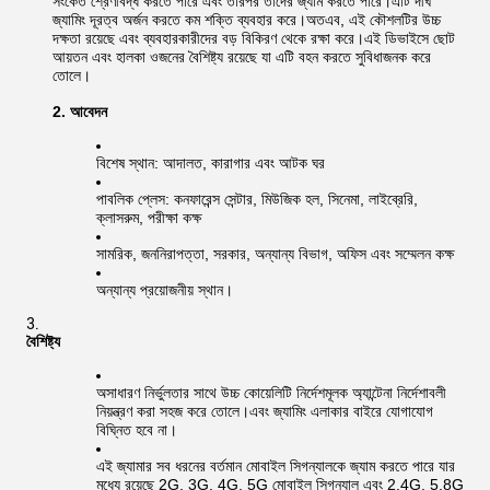
সংকেত শ্রেণীবদ্ধ করতে পারে এবং তারপর তাদের জ্যাম করতে পারে।এটি দীর্ঘ
জ্যামিং দূরত্ব অর্জন করতে কম শক্তি ব্যবহার করে।অতএব, এই কৌশলটির উচ্চ
দক্ষতা রয়েছে এবং ব্যবহারকারীদের বড় বিকিরণ থেকে রক্ষা করে।এই ডিভাইসে ছোট
আয়তন এবং হালকা ওজনের বৈশিষ্ট্য রয়েছে যা এটি বহন করতে সুবিধাজনক করে
তোলে।
2. আবেদন
বিশেষ স্থান: আদালত, কারাগার এবং আটক ঘর
পাবলিক প্লেস: কনফারেন্স সেন্টার, মিউজিক হল, সিনেমা, লাইব্রেরি,
ক্লাসরুম, পরীক্ষা কক্ষ
সামরিক, জননিরাপত্তা, সরকার, অন্যান্য বিভাগ, অফিস এবং সম্মেলন কক্ষ
অন্যান্য প্রয়োজনীয় স্থান।
বৈশিষ্ট্য
অসাধারণ নির্ভুলতার সাথে উচ্চ কোয়েলিটি নির্দেশমূলক অ্যান্টেনা নির্দেশাবলী
নিয়ন্ত্রণ করা সহজ করে তোলে।এবং জ্যামিং এলাকার বাইরে যোগাযোগ
বিঘ্নিত হবে না।
এই জ্যামার সব ধরনের বর্তমান মোবাইল সিগন্যালকে জ্যাম করতে পারে যার
মধ্যে রয়েছে 2G, 3G, 4G, 5G মোবাইল সিগন্যাল এবং 2.4G, 5.8G