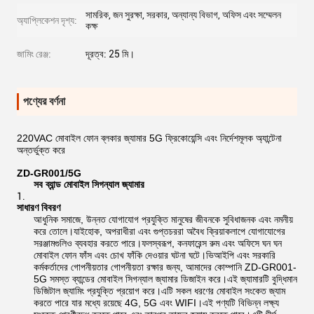
সামরিক, জন সুরক্ষা, সরকার, অন্যান্য বিভাগ, অফিস এবং সম্মেলন
অ্যাপ্লিকেশন দৃশ্য:
কক্ষ
জামিং রেঞ্জ:
দূরত্ব: 25 মি।
পণ্যের বর্ণনা
220VAC মোবাইল ফোন ব্লকার জ্যামার 5G ফ্রিকোয়েন্সি এবং নির্দেশমূলক অ্যান্টেনা
অন্তর্ভুক্ত করে
ZD-GR001/5G
সব ব্যান্ড মোবাইল সিগন্যাল জ্যামার
সাধারণ বিবরণ
আধুনিক সমাজে, উন্নত যোগাযোগ প্রযুক্তি মানুষের জীবনকে সুবিধাজনক এবং নমনীয়
করে তোলে।যাইহোক, অপরাধীরা এবং গুপ্তচররা অবৈধ ক্রিয়াকলাপে যোগাযোগের
সরঞ্জামগুলিও ব্যবহার করতে পারে।ফলস্বরূপ, কনফারেন্স রুম এবং অফিসে ঘন ঘন
মোবাইল ফোন ফাঁস এবং চোখ ফাঁকি দেওয়ার ঘটনা ঘটে।ভিআইপি এবং সরকারি
কর্মকর্তাদের গোপনীয়তার গোপনীয়তা রক্ষার জন্য, আমাদের কোম্পানি ZD-GR001-
5G সমস্ত ব্যান্ডের মোবাইল সিগন্যাল জ্যামার ডিজাইন করে।এই জ্যামারটি বুদ্ধিমান
ডিজিটাল জ্যামিং প্রযুক্তি প্রয়োগ করে।এটি সকল ধরণের মোবাইল সংকেত জ্যাম
করতে পারে যার মধ্যে রয়েছে 4G, 5G এবং WIFI।এই পণ্যটি বিভিন্ন লক্ষ্য