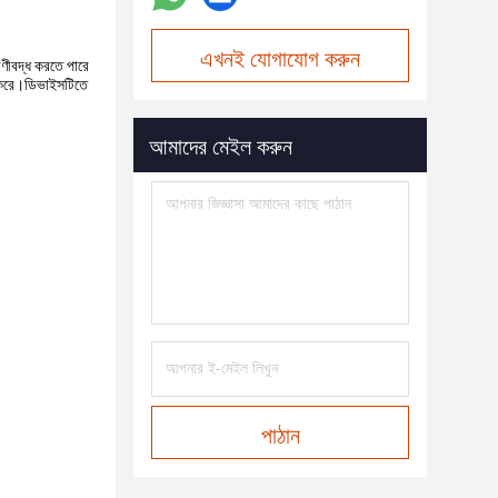
এখনই যোগাযোগ করুন
েণীবদ্ধ করতে পারে
ষা করে।ডিভাইসটিতে
আমাদের মেইল করুন
পাঠান