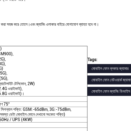
িয়ন্ত্রণ করা সহজ করে তোলে।এবং জ্যামিং এলাকার বাইরে যোগাযোগ ব্যাহত হবে না।
)
M900),
G),
Tags:
G),
G)
মোবাইল ফোন ব্লকার জ্যামার
5G),
5G),
মোবাইল ফোন নেটওয়ার্ক জ্যামা
াটেলাইট টেলিফোন, 2W)
G ওয়াইফাই),
মোবাইল ফোন জ্যামিং ডিভাইস
8G ওয়াইফাই)।
কোণ 75°
াইল সিগন্যাল শক্তি: GSM:-65dBm, 3G:-75dBm,
স্ত ডেটা মোবাইল ফোনে দেখানো সংকেত শক্তি)
0Hz / UPS (4KW)