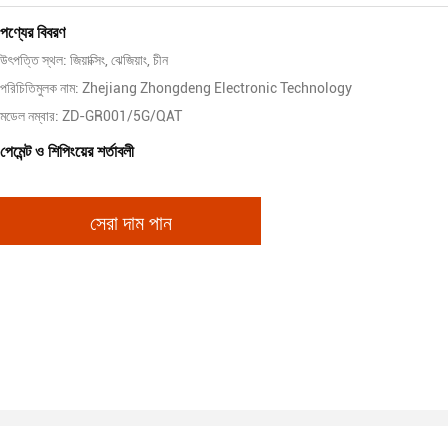
পণ্যের বিবরণ
উৎপত্তি স্থল: জিয়াক্সিং, ঝেজিয়াং, চীন
পরিচিতিমুলক নাম: Zhejiang Zhongdeng Electronic Technology
মডেল নম্বার: ZD-GR001/5G/QAT
পেমেন্ট ও শিপিংয়ের শর্তাবলী
সেরা দাম পান