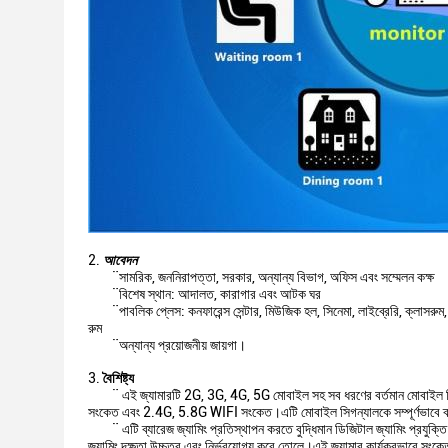
আবেদন
¨সামরিক, জননিরাপত্তা, সরকার, অন্যান্য বিভাগ, অফিস এবং সম্মেলন কক্ষ
¨বিশেষ স্থান: আদালত, কারাগার এবং আটক ঘর
¨পাবলিক প্লেস: কনফারেন্স সেন্টার, মিউজিক হল, সিনেমা, লাইব্রেরি, ক্লাসরুম, 
রুম
¨অন্যান্য প্রয়োজনীয় জায়গা।
বৈশিষ্ট্য
¨ এই জ্যামারটি 2G, 3G, 4G, 5G মোবাইল সহ সব ধরণের বর্তমান মোবাইল স
সংকেত এবং 2.4G, 5.8G WIFI সংকেত।এটি মোবাইল সিগন্যালকে সম্পূর্ণভাবে 
¨ এটি ব্যারেজ জ্যামিং প্রতিস্থাপন করতে বুদ্ধিমান ডিজিটাল জ্যামিং প্রযুক্তি
জ্যামিং দক্ষতা উচ্চতর এবং নির্ভরযোগ্য করে তোলে।এই জ্যামার কার্যকরভাবে সংক