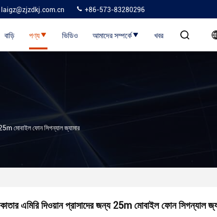
laigz@zjzdkj.com.cn
+86-573-83280296
বাড়ি
পণ্য
ভিডিও
আমাদের সম্পর্কে
খবর
য 25m মোবাইল ফোন সিগন্যাল জ্যামার
কাতার এমিরি দিওয়ান প্রাসাদের জন্য 25m মোবাইল ফোন সিগন্যাল জ্য