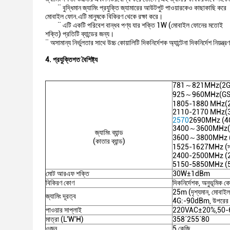
¨ বুদ্ধিমান জ্যামিং প্রযুক্তি জ্যামারের আউটপুট পাওয়ারকেও কাছাকাছি করে
মোবাইল ফোন.এটি মানুষকে বিকিরণ থেকে রক্ষা করে।
¨ এটি একটি পরিবেশ বান্ধব পণ্য যার শক্তি 1W (মোবাইল ফোনের মতোই
শক্তি) প্রতিটি ব্যান্ডের জন্য।
¨ অসামান্য নির্ভুলতার সাথে উচ্চ কোয়ালিটি দিকনির্দেশক অ্যান্টেনা দিকনির্দেশ ন
4. প্রযুক্তিগত বৈশিষ্ট্য
781～821MHz(2G
925～960MHz(GS
1805-1880 MHz(2
2110-2170 MHz(3
2570
2690MHz (4
3400～3600MHz(
জ্যামিং ব্যান্ড
3600～3800MHz (
(কাতার ব্যান্ড)
1525-1627MHz (স্য
2400-2500MHz (2.4
5150-5850MHz (5.
মোট আরএফ শক্তি
30W±1dBm
বিকিরণ কোণ
দিকনির্দেশক, অনুভূমিক 
25m (দৃশ্যমান, মোব
জ্যামিং দূরত্ব
4G:-90dBm, উপরের সম
পাওয়ার সাপ্লাই
220VAC±20%,50-6
মাত্রা (L'W'H)
358´255´80
ওজন
5 কেজি