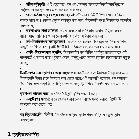
সঠিক স্বীকৃতি
: এটি ড্রোনের ধরন এবং অনন্য ইলেকট্রনিক ফিঙ্গারপ্রিন্টকে
নির্ভুলভাবে সনাক্ত করে এবং সতর্কতা শুরু করে;
কোন কর্তব্য মানুষের প্রয়োজন হয় না
: এটা কোন ডিউটি ​​পিপল মোড সক্রিয়
করতে পারে না।একবার ড্রোন সনাক্ত করা হলে, সিস্টেমটি স্বয়ংক্রিয়ভাবে সতর্কতা
শুরু করবে;
কালো এবং সাদা তালিকা
: কালো এবং সাদা তালিকায় ড্রোন চিহ্নিত করতে
পারে।সাদা তালিকায় থাকা ড্রোনগুলি সতর্কতা সক্রিয় করবে না；
সর্ব-দিকনির্দেশক সনাক্তকরণ
: সিস্টেম সনাক্তকরণের জন্য সর্ব-দিকনির্দেশক
অ্যান্টেনা সজ্জিত করে।এটি 500 মিটার উচ্চতায় ড্রোন শনাক্ত করতে পারে।
ওমনি-ডিরেকশনাল জ্যামিং
: ডিভাইসটির কম বিকিরণ শক্তি রয়েছে যাতে এটি
পার্শ্ববর্তী এলাকায় কাঁচা প্রভাব ফেলে;কিন্তু এতে অনেক জ্যামিং ফ্রিকোয়েন্সি ব্যান্ড
আছে;
ইনস্টলেশন এবং স্থাপনার জন্য সহজ
: প্রয়োজনীয় এলাকা দীর্ঘমেয়াদী সুরক্ষার জন্য
ডিভাইসটি স্থির রাকে ইনস্টল করা যেতে পারে;এটি সরকারী সম্মেলন, বড় সমাবেশ
ইত্যাদির সময় অস্থায়ী অ্যাপ্লিকেশনের জন্য ট্রাইপডে ইনস্টল করা যেতে পারে।
ক্রমাগত কাজের সময়
: সারাদিন 24 ঘন্টা বৃষ্টির প্রমাণ সহ।
এক্সটেনশন ক্ষমতা
: নতুন ড্রোন সনাক্তকরণ ব্যান্ড যুক্ত করতে সিস্টেমটি
আপডেট করা যেতে পারে;
বড় ফ্রিকোয়েন্সি পরিসীমা
: সিস্টেম জনপ্রিয় ড্রোন প্রধান ফ্রিকোয়েন্সি ব্যান্ড
অন্তর্ভুক্ত.
3. প্রযুক্তিগত বৈশিষ্ট্য