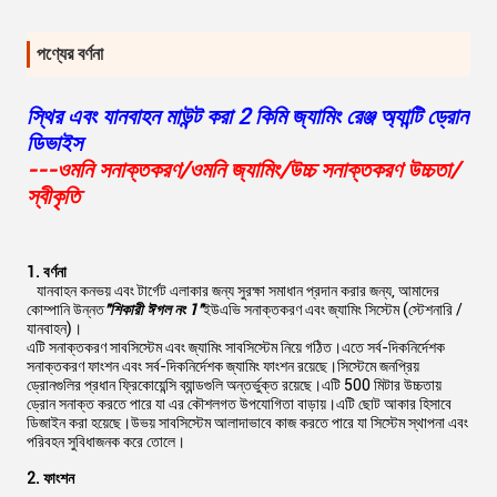
পণ্যের বর্ণনা
স্থির এবং যানবাহন মাউন্ট করা 2 কিমি জ্যামিং রেঞ্জ অ্যান্টি ড্রোন
ডিভাইস
---ওমনি সনাক্তকরণ/ওমনি জ্যামিং/উচ্চ সনাক্তকরণ উচ্চতা/
স্বীকৃতি
1. বর্ণনা
যানবাহন কনভয় এবং টার্গেট এলাকার জন্য সুরক্ষা সমাধান প্রদান করার জন্য, আমাদের
কোম্পানি উন্নত
"
শিকারী ঈগল নং 1"
ইউএভি সনাক্তকরণ এবং জ্যামিং সিস্টেম (স্টেশনারি /
যানবাহন)।
এটি সনাক্তকরণ সাবসিস্টেম এবং জ্যামিং সাবসিস্টেম নিয়ে গঠিত।এতে সর্ব-দিকনির্দেশক
সনাক্তকরণ ফাংশন এবং সর্ব-দিকনির্দেশক জ্যামিং ফাংশন রয়েছে।সিস্টেমে জনপ্রিয়
ড্রোনগুলির প্রধান ফ্রিকোয়েন্সি ব্যান্ডগুলি অন্তর্ভুক্ত রয়েছে।এটি 500 মিটার উচ্চতায়
ড্রোন সনাক্ত করতে পারে যা এর কৌশলগত উপযোগিতা বাড়ায়।এটি ছোট আকার হিসাবে
ডিজাইন করা হয়েছে।উভয় সাবসিস্টেম আলাদাভাবে কাজ করতে পারে যা সিস্টেম স্থাপনা এবং
পরিবহন সুবিধাজনক করে তোলে।
2. ফাংশন