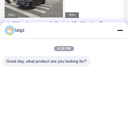
ভিডিও
ভিডিও
Ac220v রেইন প্রুফ ড্রোন ডিটেক্টর
Ip67 লাইটওয়েট অ্যান্টি ড্রোন
ছোট আকারের
laigz
সমাধান ওমনি সনাক্তকরণ
সেরা দাম পান
সেরা দাম পান
9:18 PM
Good day, what product are you looking for?
ZHEJIANG ZHONGDENG ELECTRONICS TECHNOLOGY
CO,LTD
laigz@zjzdkj.com.cn
+86-573-83280296