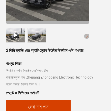
2 কিমি জ্যামিং রেঞ্জ অ্যান্টি ড্রোন ডিটেক্টর ডিভাইস এসি পাওয়ার
পণ্যের বিবরণ
উৎপত্তি স্থল: জিয়াক্সিং, ঝেজিয়াং, চীন
পরিচিতিমুলক নাম: Zhejiang Zhongdeng Electronic Technology
মডেল নম্বার: শিকার ঈগল নং 1
পেমেন্ট ও শিপিংয়ের শর্তাবলী
সেরা দাম পান