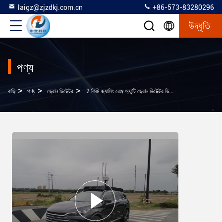
laigz@zjzdkj.com.cn
+86-573-83280296
উদ্ধৃতি
পণ্য
>
>
>
বাড়ি
পণ্য
ড্রোন ডিটেক্টর
2 কিমি জ্যামিং রেঞ্জ অ্যান্টি ড্রোন ডিটেক্টর ডিভাইস এসি পাওয়ার