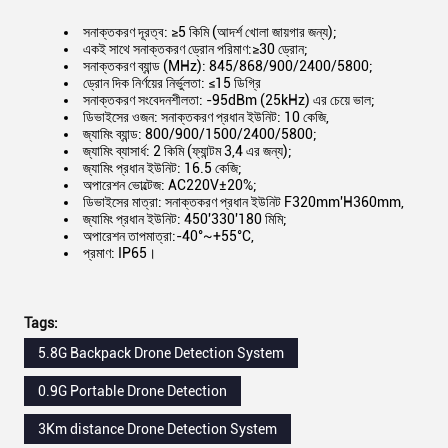
সনাক্তকরণ দূরত্ব: ≥5 কিমি (আদর্শ খোলা জায়গার জন্য);
একই সাথে সনাক্তকরণ ড্রোন পরিমাণ:≥30 ড্রোন;
সনাক্তকরণ ব্যান্ড (MHz): 845/868/900/2400/5800;
ড্রোন দিক নির্ণয়ের নির্ভুলতা: ≤15 ডিগ্রি
সনাক্তকরণ সংবেদনশীলতা: -95dBm (25kHz) এর চেয়ে ভাল;
ডিভাইসের ওজন: সনাক্তকরণ প্রধান ইউনিট: 10 কেজি,
জ্যামিং ব্যান্ড: 800/900/1500/2400/5800;
জ্যামিং ব্যাসার্ধ: 2 কিমি (ফ্যান্টম 3,4 এর জন্য);
জ্যামিং প্রধান ইউনিট: 16.5 কেজি;
অপারেশন ভোল্টেজ: AC220V±20%;
ডিভাইসের মাত্রা: সনাক্তকরণ প্রধান ইউনিট F320mm'H360mm,
জ্যামিং প্রধান ইউনিট: 450'330'180 মিমি;
অপারেশন তাপমাত্রা:-40°~+55°C,
প্রমাণ: IP65।
Tags:
5.8G Backpack Drone Detection System
0.9G Portable Drone Detection
3Km distance Drone Detection System