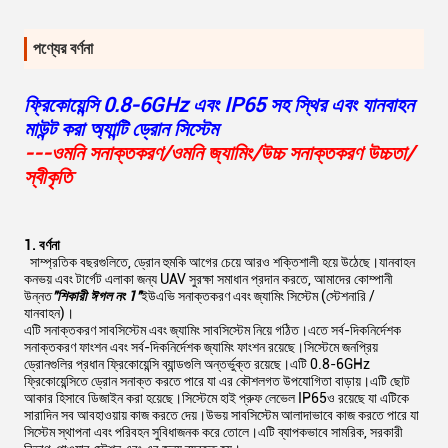
পণ্যের বর্ণনা
ফ্রিকোয়েন্সি 0.8-6GHz এবং IP65 সহ স্থির এবং যানবাহন
মাউন্ট করা অ্যান্টি ড্রোন সিস্টেম
---ওমনি সনাক্তকরণ/ওমনি জ্যামিং/উচ্চ সনাক্তকরণ উচ্চতা/
স্বীকৃতি
1. বর্ণনা
সাম্প্রতিক বছরগুলিতে, ড্রোন হুমকি আগের চেয়ে আরও শক্তিশালী হয়ে উঠেছে।যানবাহন
কনভয় এবং টার্গেট এলাকা জন্য UAV সুরক্ষা সমাধান প্রদান করতে, আমাদের কোম্পানী
উন্নত
"
শিকারী ঈগল নং 1"
ইউএভি সনাক্তকরণ এবং জ্যামিং সিস্টেম (স্টেশনারি /
যানবাহন)।
এটি সনাক্তকরণ সাবসিস্টেম এবং জ্যামিং সাবসিস্টেম নিয়ে গঠিত।এতে সর্ব-দিকনির্দেশক
সনাক্তকরণ ফাংশন এবং সর্ব-দিকনির্দেশক জ্যামিং ফাংশন রয়েছে।সিস্টেমে জনপ্রিয়
ড্রোনগুলির প্রধান ফ্রিকোয়েন্সি ব্যান্ডগুলি অন্তর্ভুক্ত রয়েছে।এটি 0.8-6GHz
ফ্রিকোয়েন্সিতে ড্রোন সনাক্ত করতে পারে যা এর কৌশলগত উপযোগিতা বাড়ায়।এটি ছোট
আকার হিসাবে ডিজাইন করা হয়েছে।সিস্টেমে হাই প্রুফ লেভেল IP65ও রয়েছে যা এটিকে
সারাদিন সব আবহাওয়ায় কাজ করতে দেয়।উভয় সাবসিস্টেম আলাদাভাবে কাজ করতে পারে যা
সিস্টেম স্থাপনা এবং পরিবহন সুবিধাজনক করে তোলে।এটি ব্যাপকভাবে সামরিক, সরকারী