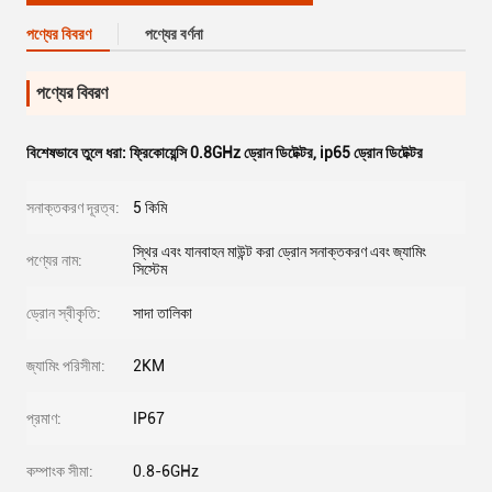
পণ্যের বিবরণ
পণ্যের বর্ণনা
পণ্যের বিবরণ
বিশেষভাবে তুলে ধরা:
ফ্রিকোয়েন্সি 0.8GHz ড্রোন ডিটেক্টর
,
ip65 ড্রোন ডিটেক্টর
সনাক্তকরণ দূরত্ব:
5 কিমি
স্থির এবং যানবাহন মাউন্ট করা ড্রোন সনাক্তকরণ এবং জ্যামিং
পণ্যের নাম:
সিস্টেম
ড্রোন স্বীকৃতি:
সাদা তালিকা
জ্যামিং পরিসীমা:
2KM
প্রমাণ:
IP67
কম্পাংক সীমা:
0.8-6GHz