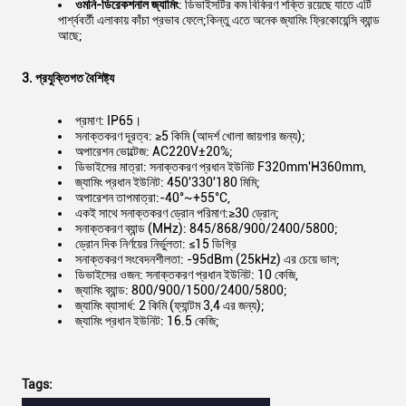
ওমনি-ডিরেকশনাল জ্যামিং
: ডিভাইসটির কম বিকিরণ শক্তি রয়েছে যাতে এটি
পার্শ্ববর্তী এলাকায় কাঁচা প্রভাব ফেলে;কিন্তু এতে অনেক জ্যামিং ফ্রিকোয়েন্সি ব্যান্ড
আছে;
3. প্রযুক্তিগত বৈশিষ্ট্য
প্রমাণ: IP65।
সনাক্তকরণ দূরত্ব: ≥5 কিমি (আদর্শ খোলা জায়গার জন্য);
অপারেশন ভোল্টেজ: AC220V±20%;
ডিভাইসের মাত্রা: সনাক্তকরণ প্রধান ইউনিট F320mm'H360mm,
জ্যামিং প্রধান ইউনিট: 450'330'180 মিমি;
অপারেশন তাপমাত্রা:-40°~+55°C,
একই সাথে সনাক্তকরণ ড্রোন পরিমাণ:≥30 ড্রোন;
সনাক্তকরণ ব্যান্ড (MHz): 845/868/900/2400/5800;
ড্রোন দিক নির্ণয়ের নির্ভুলতা: ≤15 ডিগ্রি
সনাক্তকরণ সংবেদনশীলতা: -95dBm (25kHz) এর চেয়ে ভাল;
ডিভাইসের ওজন: সনাক্তকরণ প্রধান ইউনিট: 10 কেজি,
জ্যামিং ব্যান্ড: 800/900/1500/2400/5800;
জ্যামিং ব্যাসার্ধ: 2 কিমি (ফ্যান্টম 3,4 এর জন্য);
জ্যামিং প্রধান ইউনিট: 16.5 কেজি;
Tags: