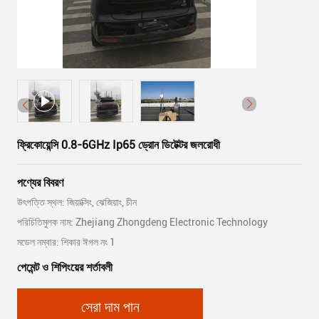
ফ্রিকোয়েন্সি 0.8-6GHz Ip65 ড্রোন ডিটেক্টর জলরোধী
পণ্যের বিবরণ
উৎপত্তি স্থল: জিয়াক্সিং, ঝেজিয়াং, চীন
পরিচিতিমুলক নাম: Zhejiang Zhongdeng Electronic Technology
মডেল নম্বার: শিকার ঈগল নং 1
পেমেন্ট ও শিপিংয়ের শর্তাবলী
সেরা দাম পান