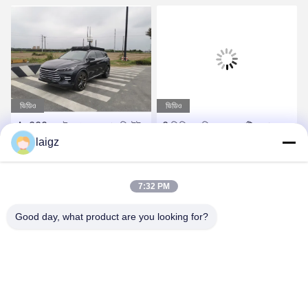
ভিডিও
ভিডিও
Ac220v রেইন প্রুফ ড্রোন ডিটেক্টর
2 কিমি জ্যামিং রেঞ্জ অ্যান্টি ড্রোন
ছোট আকারের
laigz
ডিটেক্টর ডিভাইস এসি পাওয়ার
সেরা দাম পান
সেরা দাম পান
7:32 PM
Good day, what product are you looking for?
ZHEJIANG ZHONGDENG ELECTRONICS TECHNOLOGY