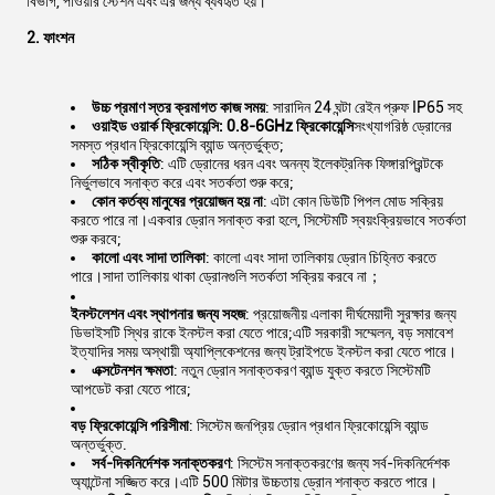
বিভাগ, পাওয়ার স্টেশন এবং এর জন্য ব্যবহৃত হয়।
2. ফাংশন
উচ্চ প্রমাণ স্তর ক্রমাগত কাজ সময়
: সারাদিন 24 ঘন্টা রেইন প্রুফ IP65 সহ
ওয়াইড ওয়ার্ক ফ্রিকোয়েন্সি: 0.8-6GHz ফ্রিকোয়েন্সি
সংখ্যাগরিষ্ঠ ড্রোনের
সমস্ত প্রধান ফ্রিকোয়েন্সি ব্যান্ড অন্তর্ভুক্ত;
সঠিক স্বীকৃতি
: এটি ড্রোনের ধরন এবং অনন্য ইলেকট্রনিক ফিঙ্গারপ্রিন্টকে
নির্ভুলভাবে সনাক্ত করে এবং সতর্কতা শুরু করে;
কোন কর্তব্য মানুষের প্রয়োজন হয় না
: এটা কোন ডিউটি ​​পিপল মোড সক্রিয়
করতে পারে না।একবার ড্রোন সনাক্ত করা হলে, সিস্টেমটি স্বয়ংক্রিয়ভাবে সতর্কতা
শুরু করবে;
কালো এবং সাদা তালিকা
: কালো এবং সাদা তালিকায় ড্রোন চিহ্নিত করতে
পারে।সাদা তালিকায় থাকা ড্রোনগুলি সতর্কতা সক্রিয় করবে না；
ইনস্টলেশন এবং স্থাপনার জন্য সহজ
: প্রয়োজনীয় এলাকা দীর্ঘমেয়াদী সুরক্ষার জন্য
ডিভাইসটি স্থির রাকে ইনস্টল করা যেতে পারে;এটি সরকারী সম্মেলন, বড় সমাবেশ
ইত্যাদির সময় অস্থায়ী অ্যাপ্লিকেশনের জন্য ট্রাইপডে ইনস্টল করা যেতে পারে।
এক্সটেনশন ক্ষমতা
: নতুন ড্রোন সনাক্তকরণ ব্যান্ড যুক্ত করতে সিস্টেমটি
আপডেট করা যেতে পারে;
বড় ফ্রিকোয়েন্সি পরিসীমা
: সিস্টেম জনপ্রিয় ড্রোন প্রধান ফ্রিকোয়েন্সি ব্যান্ড
অন্তর্ভুক্ত.
সর্ব-দিকনির্দেশক সনাক্তকরণ
: সিস্টেম সনাক্তকরণের জন্য সর্ব-দিকনির্দেশক
অ্যান্টেনা সজ্জিত করে।এটি 500 মিটার উচ্চতায় ড্রোন শনাক্ত করতে পারে।