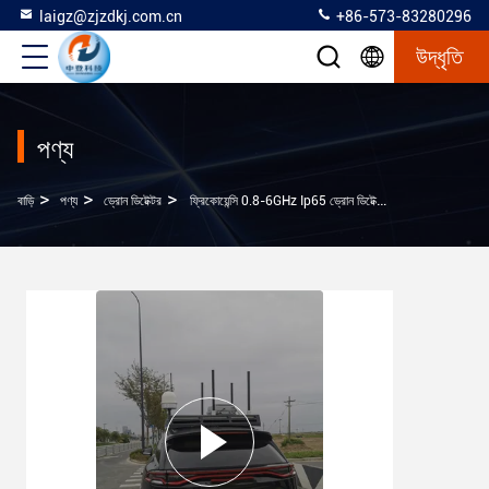
laigz@zjzdkj.com.cn
+86-573-83280296
উদ্ধৃতি
পণ্য
>
>
>
বাড়ি
পণ্য
ড্রোন ডিটেক্টর
ফ্রিকোয়েন্সি 0.8-6GHz Ip65 ড্রোন ডিটেক্টর জলরোধী