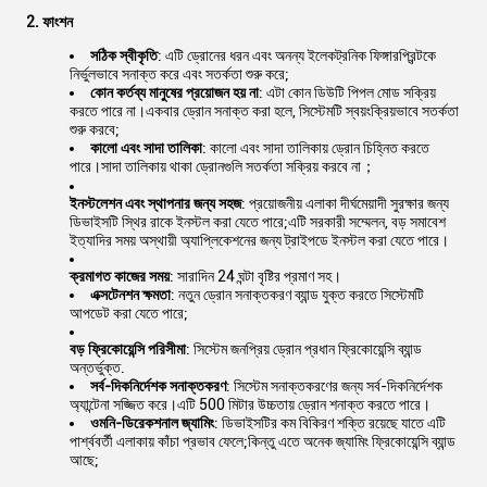
2. ফাংশন
সঠিক স্বীকৃতি
: এটি ড্রোনের ধরন এবং অনন্য ইলেকট্রনিক ফিঙ্গারপ্রিন্টকে
নির্ভুলভাবে সনাক্ত করে এবং সতর্কতা শুরু করে;
কোন কর্তব্য মানুষের প্রয়োজন হয় না
: এটা কোন ডিউটি ​​পিপল মোড সক্রিয়
করতে পারে না।একবার ড্রোন সনাক্ত করা হলে, সিস্টেমটি স্বয়ংক্রিয়ভাবে সতর্কতা
শুরু করবে;
কালো এবং সাদা তালিকা
: কালো এবং সাদা তালিকায় ড্রোন চিহ্নিত করতে
পারে।সাদা তালিকায় থাকা ড্রোনগুলি সতর্কতা সক্রিয় করবে না；
ইনস্টলেশন এবং স্থাপনার জন্য সহজ
: প্রয়োজনীয় এলাকা দীর্ঘমেয়াদী সুরক্ষার জন্য
ডিভাইসটি স্থির রাকে ইনস্টল করা যেতে পারে;এটি সরকারী সম্মেলন, বড় সমাবেশ
ইত্যাদির সময় অস্থায়ী অ্যাপ্লিকেশনের জন্য ট্রাইপডে ইনস্টল করা যেতে পারে।
ক্রমাগত কাজের সময়
: সারাদিন 24 ঘন্টা বৃষ্টির প্রমাণ সহ।
এক্সটেনশন ক্ষমতা
: নতুন ড্রোন সনাক্তকরণ ব্যান্ড যুক্ত করতে সিস্টেমটি
আপডেট করা যেতে পারে;
বড় ফ্রিকোয়েন্সি পরিসীমা
: সিস্টেম জনপ্রিয় ড্রোন প্রধান ফ্রিকোয়েন্সি ব্যান্ড
অন্তর্ভুক্ত.
সর্ব-দিকনির্দেশক সনাক্তকরণ
: সিস্টেম সনাক্তকরণের জন্য সর্ব-দিকনির্দেশক
অ্যান্টেনা সজ্জিত করে।এটি 500 মিটার উচ্চতায় ড্রোন শনাক্ত করতে পারে।
ওমনি-ডিরেকশনাল জ্যামিং
: ডিভাইসটির কম বিকিরণ শক্তি রয়েছে যাতে এটি
পার্শ্ববর্তী এলাকায় কাঁচা প্রভাব ফেলে;কিন্তু এতে অনেক জ্যামিং ফ্রিকোয়েন্সি ব্যান্ড
আছে;