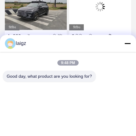
ভিডিও
ভিডিও
Ac220v রেইন প্রুফ ড্রোন ডিটেক্টর
2 কিমি জ্যামিং রেঞ্জ অ্যান্টি ড্রোন
ছোট আকারের
laigz
ডিটেক্টর ডিভাইস এসি পাওয়ার
সেরা দাম পান
সেরা দাম পান
9:48 PM
Good day, what product are you looking for?
ZHEJIANG ZHONGDENG ELECTRONICS TECHNOLOGY
CO,LTD
laigz@zjzdkj.com.cn