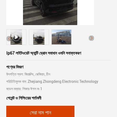
Ip67 লাইটওয়েট অ্যান্টি ড্রোন সমাধান ওমনি সনাক্তকরণ
পণ্যের বিবরণ
উৎপত্তি স্থল: জিয়াক্সিং, ঝেজিয়াং, চীন
পরিচিতিমুলক নাম: Zhejiang Zhongdeng Electronic Technology
মডেল নম্বার: শিকার ঈগল নং 1
পেমেন্ট ও শিপিংয়ের শর্তাবলী
সেরা দাম পান