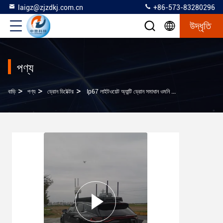
laigz@zjzdkj.com.cn
+86-573-83280296
উদ্ধৃতি
পণ্য
>
>
>
বাড়ি
পণ্য
ড্রোন ডিটেক্টর
Ip67 লাইটওয়েট অ্যান্টি ড্রোন সমাধান ওমনি সনাক্তকরণ