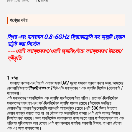
ডিভাইসের ওজন:
10 কেজি
পণ্যের বর্ণনা
স্থির এবং যানবাহন 0.8-6GHz ফ্রিকোয়েন্সি সহ অ্যান্টি ড্রোন
মাউন্ট করা সিস্টেম
---ওমনি সনাক্তকরণ/ওমনি জ্যামিং/উচ্চ সনাক্তকরণ উচ্চতা/
স্বীকৃতি
1. বর্ণনা
যানবাহন কনভয় এবং টার্গেট এলাকা জন্য UAV সুরক্ষা সমাধান প্রদান করার জন্য, আমাদের
কোম্পানি উন্নত
"
শিকারী ঈগল নং 1"
ইউএভি সনাক্তকরণ এবং জ্যামিং সিস্টেম (স্টেশনারি /
যানবাহন)।
এটি সনাক্তকরণ সাবসিস্টেম এবং জ্যামিং সাবসিস্টেম নিয়ে গঠিত।এতে সর্ব-দিকনির্দেশক
সনাক্তকরণ ফাংশন এবং সর্ব-দিকনির্দেশক জ্যামিং ফাংশন রয়েছে।সিস্টেমে জনপ্রিয়
ড্রোনগুলির প্রধান ফ্রিকোয়েন্সি ব্যান্ডগুলি অন্তর্ভুক্ত রয়েছে।এটি 500 মিটার উচ্চতায়
ড্রোন সনাক্ত করতে পারে যা এর কৌশলগত উপযোগিতা বাড়ায়।এটি ছোট আকার হিসাবে
ডিজাইন করা হয়েছে।উভয় সাবসিস্টেম আলাদাভাবে কাজ করতে পারে যা সিস্টেম স্থাপনা এবং
পরিবহন সুবিধাজনক করে তোলে।এটি ব্যাপকভাবে সামরিক, সরকারী বিভাগ, পাওয়ার স্টেশন
এবং এর জন্য ব্যবহৃত হয়।